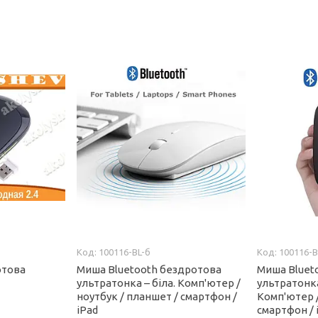
100116-BL-б
100116-B
отова
Миша Bluetooth бездротова
Миша Bluet
ультратонка – біла. Комп'ютер /
ультратонка
ноутбук / планшет / смартфон /
Комп'ютер /
iPad
смартфон / 