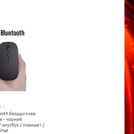
L-ч
ooth бездротова
 – чорний.
 ноутбук / планшет /
iPad