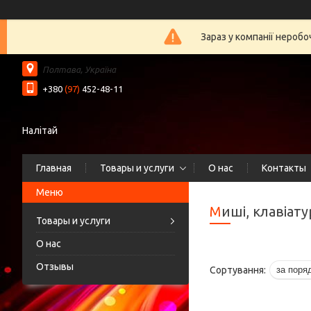
Зараз у компанії нероб
Полтава, Україна
+380
(97)
452-48-11
Налітай
Главная
Товары и услуги
О нас
Контакты
Миші, клавіат
Товары и услуги
О нас
Отзывы