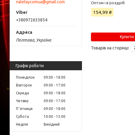
naletaycomua@gmail.com
Оптом і в роздріб
154,99 ₴
+380972633854
Купити
Полтава, Україна
Графік роботи
Понеділок
09:00
18:00
Вівторок
09:00
17:00
Середа
09:00
18:00
Четвер
09:00
17:00
Пʼятниця
09:00
18:00
Субота
10:00
13:00
Неділя
Вихідний