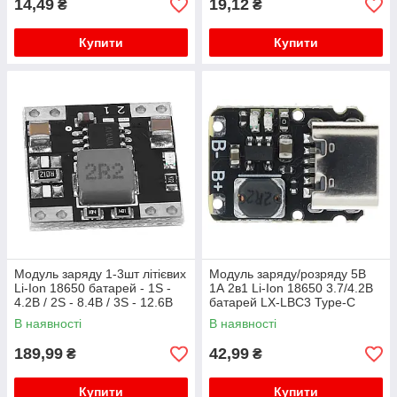
14,49
19,12
₴
₴
Купити
Купити
Модуль заряду 1-3шт літієвих
Модуль заряду/розряду 5В
Li-Ion 18650 батарей - 1S -
1А 2в1 Li-Ion 18650 3.7/4.2В
4.2В / 2S - 8.4В / 3S - 12.6В
батарей LX-LBC3 Type-C
В наявності
В наявності
189,99
42,99
₴
₴
Купити
Купити