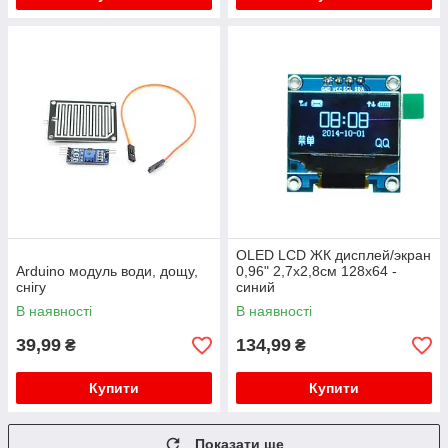
OLED LCD ЖК дисплей/экран
Arduino модуль води, дощу,
0,96" 2,7х2,8см 128x64 -
снігу
синий
В наявності
В наявності
39,99
134,99
₴
₴
Купити
Купити
Показати ще