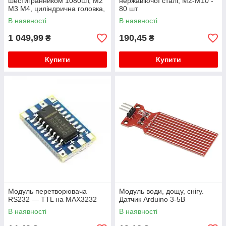
шестигранником 1080шт, M2
нержавіючої сталі, M2-M10 -
M3 M4, циліндрична головка,
80 шт
з гайками та шайбами,
В наявності
В наявності
вуглецева сталь
1 049,99
190,45
₴
₴
Купити
Купити
Модуль перетворювача
Модуль води, дощу, снігу.
RS232 — TTL на MAX3232
Датчик Arduino 3-5В
В наявності
В наявності