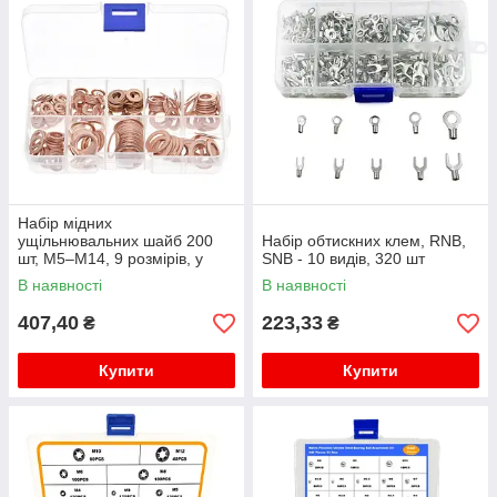
Набір мідних
ущільнювальних шайб 200
Набір обтискних клем, RNB,
шт, M5–M14, 9 розмірів, у
SNB - 10 видів, 320 шт
боксі
В наявності
В наявності
407,40
223,33
₴
₴
Купити
Купити