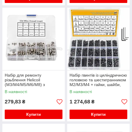
Набір для ремонту
Набір гвинтів із циліндричною
різьблення Helicoil
головкою та шестигранником
(M3/M4/M5/M6/M8) з
M2/M3/M4 + гайки, шайби,
нержавіючої сталі 304 - 150
вуглецева сталь - 1200 шт
В наявності
В наявності
шт
279,83
1 274,68
₴
₴
Купити
Купити