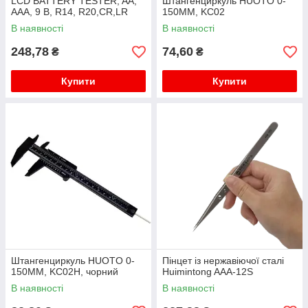
LCD BATTERY TESTER, AA,
Штангенциркуль HUOTO 0-
AAA, 9 В, R14, R20,CR,LR
150MM, KC02
В наявності
В наявності
248,78
74,60
₴
₴
Купити
Купити
Штангенциркуль HUOTO 0-
Пінцет із нержавіючої сталі
150MM, KC02Н, чорний
Huimintong AAA-12S
В наявності
В наявності