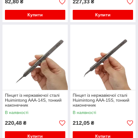
82,80
227,33
₴
₴
Купити
Купити
Пінцет із нержавіючої сталі
Пінцет із нержавіючої сталі
Huimintong AAA-14S, тонкий
Huimintong AAA-15S, тонкий
наконечник
наконечник
В наявності
В наявності
220,48
212,05
₴
₴
Купити
Купити