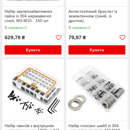
Набір заклепок/витяжних
Антистатичний браслет із
гайок із 304 нержавіючої
заземленням (синій, із
сталі, M3-M10 - 150 шт
дротом)
В наявності
В наявності
629,78
79,97
₴
₴
Купити
Купити
Набір гвинтів з внутрішнім
Набір плоских шайб із 304