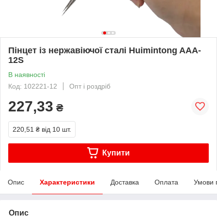
Пінцет із нержавіючої сталі Huimintong AAA-
12S
В наявності
Код: 102221-12
Опт і роздріб
227,33
₴
220,51 ₴
від 10 шт.
Купити
Опис
Характеристики
Доставка
Оплата
Умови 
Опис