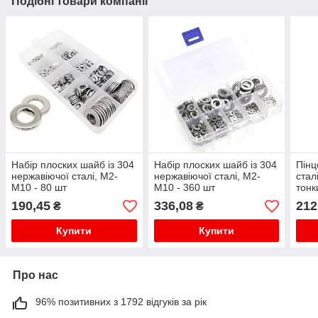
Подібні товари компанії
Набір плоских шайб із 304
Набір плоских шайб із 304
Пінц
нержавіючої сталі, M2-
нержавіючої сталі, M2-
стал
M10 - 80 шт
M10 - 360 шт
тонк
190,45
336,08
212
₴
₴
Купити
Купити
Про нас
96% позитивних з 1792 відгуків за рік