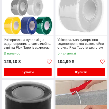
Універсальна суперміцна
Універсальна суперміцна
водонепроникна самоклейна
водонепроникна самоклейна
стрічка Flex Tape із захистом
стрічка Flex Tape із захистом
від протікання 1.5м чорний
від протікання 1.5м білий
В наявності
В наявності
128,10
104,99
₴
₴
Купити
Купити