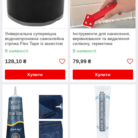
Універсальна суперміцна
Інструменти для нанесення,
водонепроникна самоклейна
вирівнювання та видалення
стрічка Flex Tape із захистом
силікону, герметика
від протікання 1.5м чорний
В наявності
В наявності
128,10
79,99
₴
₴
Купити
Купити