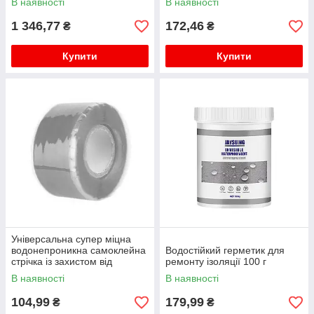
В наявності
В наявності
1 346,77
172,46
₴
₴
Купити
Купити
Універсальна супер міцна
водонепроникна самоклейна
Водостійкий герметик для
стрічка із захистом від
ремонту ізоляції 100 г
протікання, 1.5м сірий
В наявності
В наявності
104,99
179,99
₴
₴