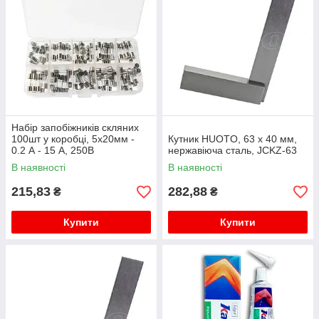
Набір запобіжників скляних
100шт у коробці, 5x20мм -
Кутник HUOTO, 63 x 40 мм,
0.2 А - 15 А, 250В
нержавіюча сталь, JCKZ-63
В наявності
В наявності
215,83
282,88
₴
₴
Купити
Купити