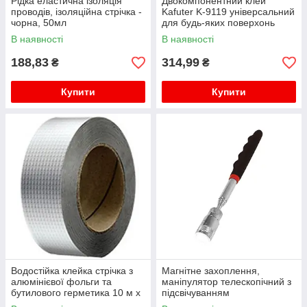
Рідка еластична ізоляція
Двокомпонентний клей
проводів, ізоляційна стрічка -
Kafuter K-9119 універсальний
чорна, 50мл
для будь-яких поверхонь
100г
В наявності
В наявності
188,83
314,99
₴
₴
Купити
Купити
Водостійка клейка стрічка з
Магнітне захоплення,
алюмінієвої фольги та
маніпулятор телескопічний з
бутилового герметика 10 м х
підсвічуванням
100 мм