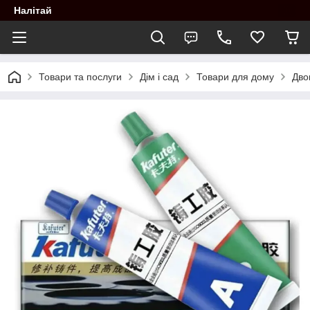
Налітай
Товари та послуги
Дім і сад
Товари для дому
Дво