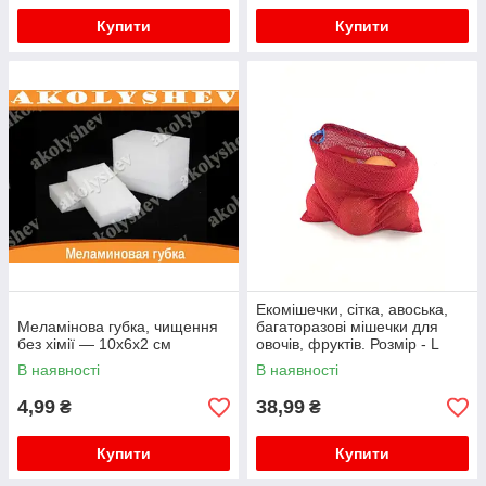
Купити
Купити
Екомішечки, сітка, авоська,
Меламінова губка, чищення
багаторазові мішечки для
без хімії — 10х6х2 см
овочів, фруктів. Розмір - L
(35х32см) червоний
В наявності
В наявності
4,99
38,99
₴
₴
Купити
Купити