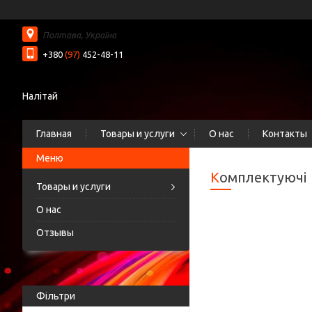
Полтава, Україна
+380
(97)
452-48-11
Налітай
Главная
Товары и услуги
О нас
Контакты
Комплектуючі
Товары и услуги
О нас
Отзывы
Фільтри