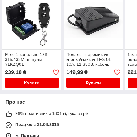
Реле 1-канальне 12В
Педаль - перемикач/
1-ка
315/433МГц, пульт,
кнопка/вмикач TFS-01,
реле
YLKZQ01
10A, 12-380В, кабель -
тайм
15см
хвил
239,18
149,99
221
₴
₴
Купити
Купити
Про нас
96% позитивних з 1801 відгука за рік
Працює з 31.08.2016
м. Полтава