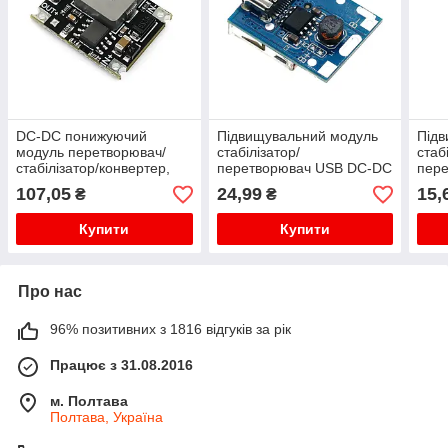
DC-DC понижуючий
Підвищувальний модуль
Підв
модуль перетворювач/
стабілізатор/
стаб
стабілізатор/конвертер,
перетворювач USB DC-DC
пер
вхід 6-32В, вихід 24В, 3А,
3.7-5В - 5В 1А, Type-C
3.7-
107,05
24,99
15,
₴
₴
низькі пульсації
Купити
Купити
Про нас
96% позитивних з 1816 відгуків за рік
Працює з 31.08.2016
м. Полтава
Полтава, Україна