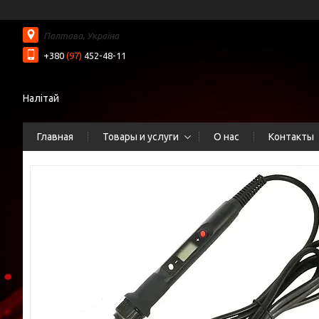
Полтава, Україна
+380
(97)
452-48-11
Налітай
Главная
Товары и услуги
О нас
Контакты