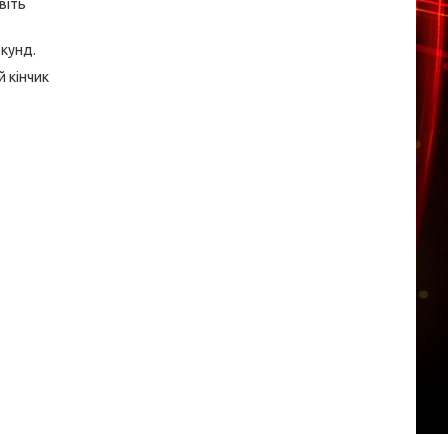
віть
екунд.
й кінчик