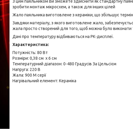
З цим паяльником Ви зможете здійснити як стандартну паянн
зробити монтаж мікросхем, а також для інших цілей
Жало паяльника виготовлене з кераміки, що збільшує термін й
Завдяки матеріалу, з якого виготовлене жало, забезпечуєтьс
жала просто створений для того, щоб можна було виконати 
Дані про температуру відбиваються на РК-дисплеї.
Характеристика:
Потужність: 80 Вт
Розміри: 0,38 см х 6 см
Температурний діапазон: 0-480 Градусів За Цельсієм
Напруга: 220 В
Жала: 900 М серії
Нагрівальний елемент: Кераміка