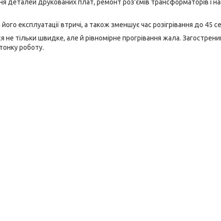
я деталей друкованих плат, ремонт роз'ємів трансформаторів і на
ого експлуатації втричі, а також зменшує час розігрівання до 45 с
я не тільки швидке, але й рівномірне прогрівання жала. Загострени
тонку роботу.