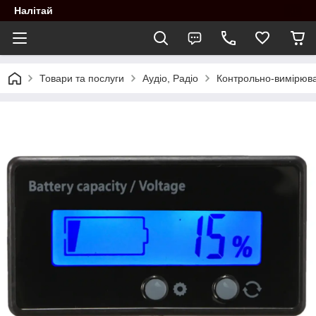
Налітай
Товари та послуги
Аудіо, Радіо
Контрольно-вимірюва