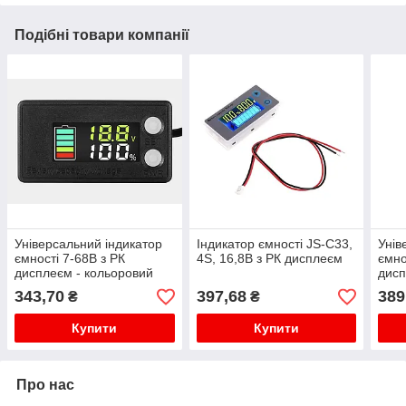
Подібні товари компанії
Універсальний індикатор
Індикатор ємності JS-C33,
Унів
ємності 7-68В з РК
4S, 16,8В з РК дисплеєм
ємно
дисплеєм - кольоровий
дис
екран
343,70
397,68
389
₴
₴
Купити
Купити
Про нас