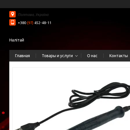
Полтава, Україна
+380
(97)
452-48-11
Налітай
Главная
Товары и услуги
О нас
Контакты