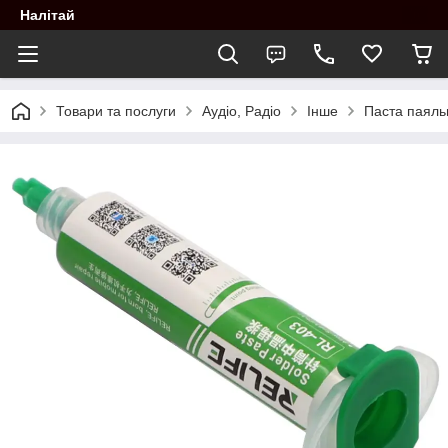
Налітай
Товари та послуги
Аудіо, Радіо
Інше
Паста паяль