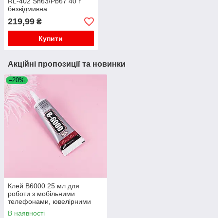
RL-402 Sn63/Pb67 40 г
безвідмивна
219,99
₴
Купити
Акційні пропозиції та новинки
–20%
Клей B6000 25 мл для
роботи з мобільними
телефонами, ювелірними
виробами, біжутерією
В наявності