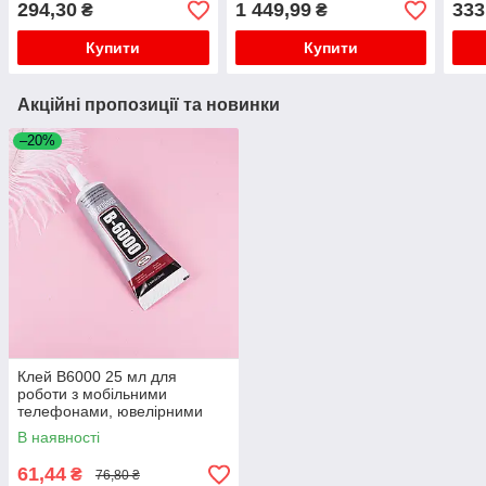
294,30
1 449,99
333
₴
₴
SMD BGA
Driver драйвер індукційна
плата Flyback Driver
Купити
Купити
Акційні пропозиції та новинки
–20%
Клей B6000 25 мл для
роботи з мобільними
телефонами, ювелірними
виробами, біжутерією
В наявності
61,44
₴
76,80 ₴