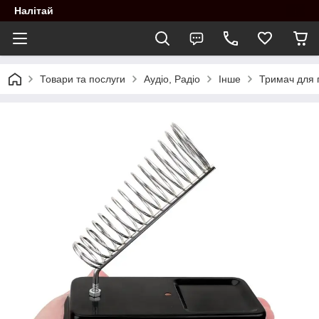
Налітай
Товари та послуги
Аудіо, Радіо
Інше
Тримач для 