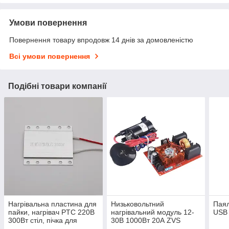
Умови повернення
Повернення товару впродовж 14 днів за домовленістю
Всі умови повернення
Подібні товари компанії
Нагрівальна пластина для
Низьковольтний
Паял
пайки, нагрівач PTC 220В
нагрівальний модуль 12-
USB
300Вт стіл, пічка для
30В 1000Вт 20А ZVS
пайки світлодіодів LED
індукційна плата Flyback