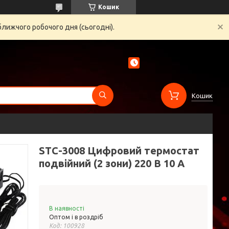
Кошик
ближчого робочого дня (сьогодні).
Кошик
STC-3008 Цифровий термостат
подвійний (2 зони) 220 В 10 А
В наявності
Оптом і в роздріб
Код:
100928