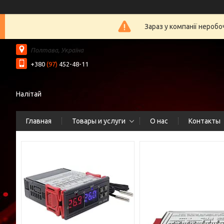
Зараз у компанії нероб
Полтава, Україна
+380
(97)
452-48-11
Налітай
Главная
Товары и услуги
О нас
Контакты