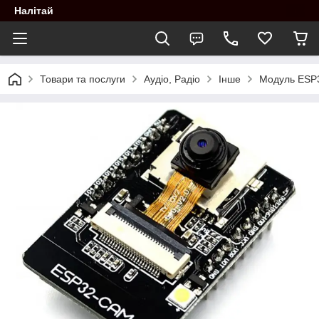
Налітай
Товари та послуги
Аудіо, Радіо
Інше
Модуль ESP3