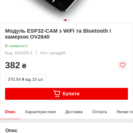
Модуль ESP32-CAM з WiFi та Bluetooth і
камерою OV2640
В наявності
Код: 101033-1
Опт і роздріб
382
₴
370,54 ₴
від 10 шт.
Купити
Опис
Характеристики
Доставка
Оплата
Умови п
Опис