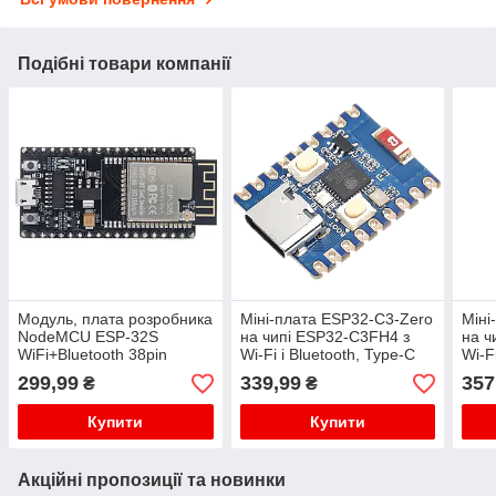
Подібні товари компанії
Модуль, плата розробника
Міні-плата ESP32-C3-Zero
Міні
NodeMCU ESP-32S
на чипі ESP32-C3FH4 з
на ч
WiFi+Bluetooth 38pin
Wi-Fi і Bluetooth, Type-C
Wi-F
CH340C micro-USB
299,99
339,99
357
₴
₴
Купити
Купити
Акційні пропозиції та новинки