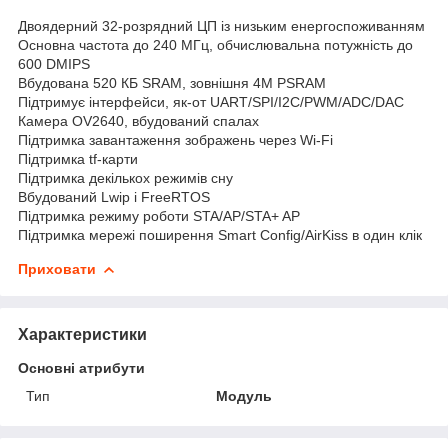
Двоядерний 32-розрядний ЦП із низьким енергоспоживанням
Основна частота до 240 МГц, обчислювальна потужність до
600 DMIPS
Вбудована 520 КБ SRAM, зовнішня 4M PSRAM
Підтримує інтерфейси, як-от UART/SPI/I2C/PWM/ADC/DAC
Камера OV2640, вбудований спалах
Підтримка завантаження зображень через Wi-Fi
Підтримка tf-карти
Підтримка декількох режимів сну
Вбудований Lwip і FreeRTOS
Підтримка режиму роботи STA/AP/STA+ AP
Підтримка мережі поширення Smart Config/AirKiss в один клік
Приховати
Характеристики
Основні атрибути
Тип
Модуль