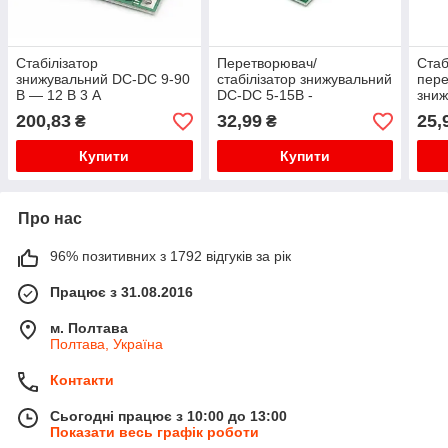
Стабілізатор
Перетворювач/
Стаб
знижувальний DC-DC 9-90
стабілізатор знижувальний
пер
В — 12 В 3 А
DC-DC 5-15В -
зниж
1.5/1.8/2.5/3.3/5В 3А
12В 
200,83
32,99
25,
₴
₴
MP1495 CA-1235
Купити
Купити
Про нас
96% позитивних з 1792 відгуків за рік
Працює з 31.08.2016
м. Полтава
Полтава, Україна
Контакти
Сьогодні працює з 10:00 до 13:00
Показати весь графік роботи