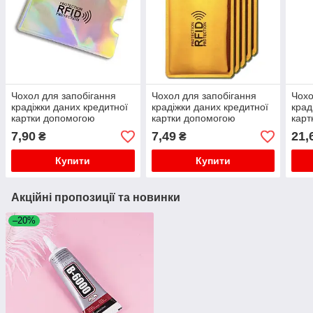
Чохол для запобігання
Чохол для запобігання
Чохо
крадіжки даних кредитної
крадіжки даних кредитної
крад
картки допомогою
картки допомогою
карт
безконтактного доступу
безконтактного доступу
безк
7,90
7,49
21,
₴
₴
Купити
Купити
Акційні пропозиції та новинки
–20%