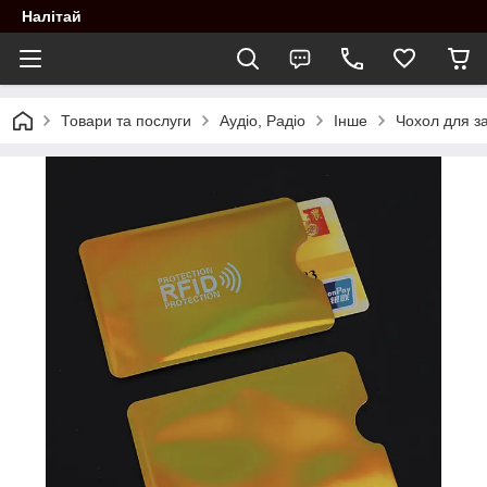
Налітай
Товари та послуги
Аудіо, Радіо
Інше
Чохол для з