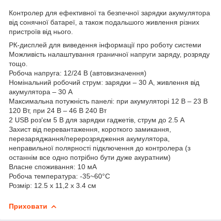
Контролер для ефективної та безпечної зарядки акумулятора
від сонячної батареї, а також подальшого живлення різних
пристроїв від нього.
РК-дисплей для виведення інформації про роботу системи
Можливість налаштування граничної напруги заряду, розряду
тощо.
Робоча напруга: 12/24 В (автовизначення)
Номінальний робочий струм: зарядки – 30 A, живлення від
акумулятора – 30 А
Максимальна потужність панелі: при акумуляторі 12 В – 23 В
120 Вт, при 24 В – 46 В 240 Вт
2 USB роз'єм 5 В для зарядки гаджетів, струм до 2.5 А
Захист від перевантаження, короткого замикання,
перезаряджання/перерозрядження акумулятора,
неправильної полярності підключення до контролера (з
останнім все одно потрібно бути дуже акуратним)
Власне споживання: 10 мА
Робоча температура: -35~60°C
Розмір: 12.5 х 11,2 х 3.4 см
Приховати