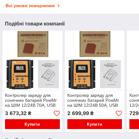
Всі умови повернення
Подібні товари компанії
Контролер заряду для
Контролер заряду для
Конт
сонячних батарей PowMr
сонячних батарей PowMr
соня
на ШІМ 12/24В 70А, USB
на ШІМ 12/24В 50А, USB
12/2
MPPT PWM
MPPT PWM
3 673,32
2 699,99
729
₴
₴
Купити
Купити