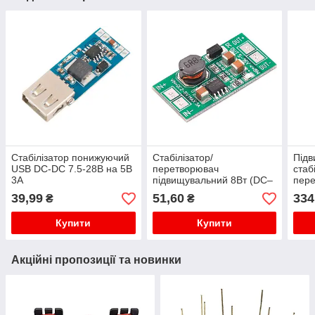
Стабілізатор понижуючий
Стабілізатор/
Під
USB DC-DC 7.5-28В на 5В
перетворювач
стаб
3А
підвищувальний 8Вт (DC–
пере
DC), 2-6В - 5-12В
60В 
39,99
51,60
334
₴
₴
Купити
Купити
Акційні пропозиції та новинки