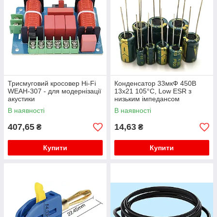
Трисмуговий кросовер Hi-Fi
Конденсатор 33мкФ 450В
WEAH-307 - для модернізації
13x21 105°C, Low ESR з
акустики
низьким імпедансом
В наявності
В наявності
407,65
14,63
₴
₴
Купити
Купити