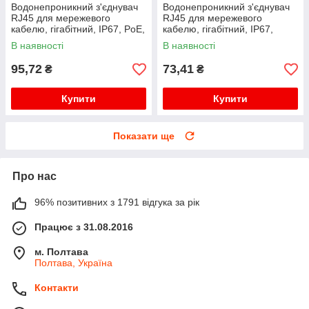
Водонепроникний з'єднувач
Водонепроникний з'єднувач
RJ45 для мережевого
RJ45 для мережевого
кабелю, гігабітний, IP67, PoE,
кабелю, гігабітний, IP67,
чорний
чорний, WDT-IP67ZT/B
В наявності
В наявності
95,72
73,41
₴
₴
Купити
Купити
Показати ще
Про нас
96% позитивних з 1791 відгука за рік
Працює з 31.08.2016
м. Полтава
Полтава, Україна
Контакти