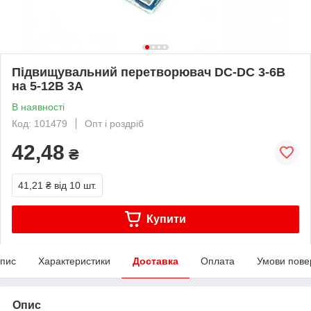
Підвищувальний перетворювач DC-DC 3-6В
на 5-12В 3А
В наявності
Код: 101479
Опт і роздріб
42,48
₴
41,21 ₴
від 10 шт.
Купити
пис
Характеристики
Доставка
Оплата
Умови пове
Опис