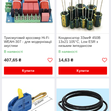
Трисмуговий кросовер Hi-Fi
Конденсатор 33мкФ 450В
WEAH-307 - для модернізації
13x21 105°C, Low ESR з
акустики
низьким імпедансом
В наявності
В наявності
407,65
14,63
₴
₴
Купити
Купити