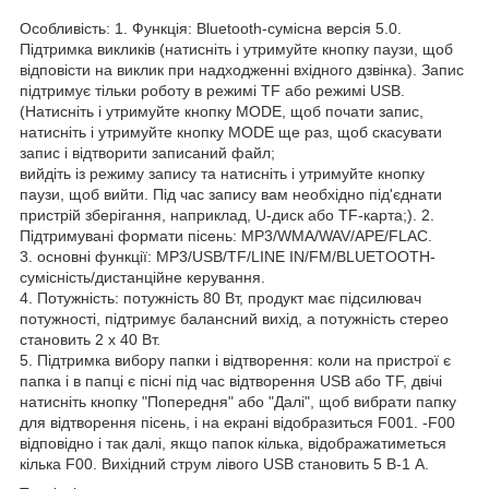
Особливість: 1. Функція: Bluetooth-сумісна версія 5.0.
Підтримка викликів (натисніть і утримуйте кнопку паузи, щоб
відповісти на виклик при надходженні вхідного дзвінка). Запис
підтримує тільки роботу в режимі TF або режимі USB.
(Натисніть і утримуйте кнопку MODE, щоб почати запис,
натисніть і утримуйте кнопку MODE ще раз, щоб скасувати
запис і відтворити записаний файл;
вийдіть із режиму запису та натисніть і утримуйте кнопку
паузи, щоб вийти. Під час запису вам необхідно під'єднати
пристрій зберігання, наприклад, U-диск або TF-карта;). 2.
Підтримувані формати пісень: MP3/WMA/WAV/APE/FLAC.
3. основні функції: MP3/USB/TF/LINE IN/FM/BLUETOOTH-
сумісність/дистанційне керування.
4. Потужність: потужність 80 Вт, продукт має підсилювач
потужності, підтримує балансний вихід, а потужність стерео
становить 2 x 40 Вт.
5. Підтримка вибору папки і відтворення: коли на пристрої є
папка і в папці є пісні під час відтворення USB або TF, двічі
натисніть кнопку "Попередня" або "Далі", щоб вибрати папку
для відтворення пісень, і на екрані відобразиться F001. -F00
відповідно і так далі, якщо папок кілька, відображатиметься
кілька F00. Вихідний струм лівого USB становить 5 В-1 А.