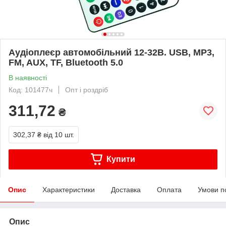
Аудіоплеєр автомобільний 12-32В. USB, MP3,
FM, AUX, TF, Bluetooth 5.0
В наявності
Код: 101477ч
Опт і роздріб
311,72
₴
302,37 ₴
від 10 шт.
Купити
Опис
Характеристики
Доставка
Оплата
Умови п
Опис