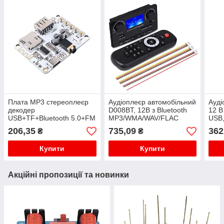
Плата MP3 стереоплеєр
Аудіоплеєр автомобільний
Ауді
декодер
D008BT, 12В з Bluetooth
12 В
USB+TF+Bluetooth 5.0+FM
MP3/WMA/WAV/FLAC
USB,
APE,
206,35
735,09
362
₴
₴
Купити
Купити
Акційні пропозиції та новинки