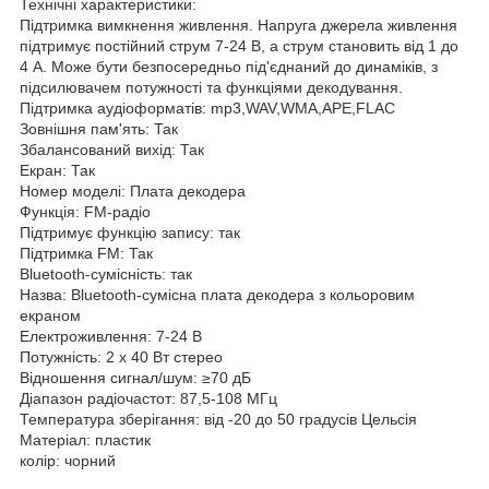
Технічні характеристики:
Підтримка вимкнення живлення. Напруга джерела живлення
підтримує постійний струм 7-24 В, а струм становить від 1 до
4 А. Може бути безпосередньо під'єднаний до динаміків, з
підсилювачем потужності та функціями декодування.
Підтримка аудіоформатів: mp3,WAV,WMA,APE,FLAC
Зовнішня пам'ять: Так
Збалансований вихід: Так
Екран: Так
Номер моделі: Плата декодера
Функція: FM-радіо
Підтримує функцію запису: так
Підтримка FM: Так
Bluetooth-сумісність: так
Назва: Bluetooth-сумісна плата декодера з кольоровим
екраном
Електроживлення: 7-24 В
Потужність: 2 x 40 Вт стерео
Відношення сигнал/шум: ≥70 дБ
Діапазон радіочастот: 87,5-108 МГц
Температура зберігання: від -20 до 50 градусів Цельсія
Матеріал: пластик
колір: чорний