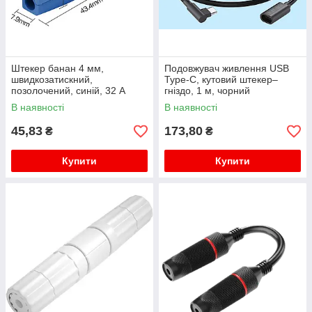
Штекер банан 4 мм,
Подовжувач живлення USB
швидкозатискний,
Type-C, кутовий штекер–
позолочений, синій, 32 А
гніздо, 1 м, чорний
В наявності
В наявності
45,83
173,80
₴
₴
Купити
Купити