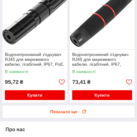
Водонепроникний з'єднувач
Водонепроникний з'єднувач
RJ45 для мережевого
RJ45 для мережевого
кабелю, гігабітний, IP67, PoE,
кабелю, гігабітний, IP67,
чорний
чорний, WDT-IP67ZT/B
В наявності
В наявності
95,72
73,41
₴
₴
Купити
Купити
Показати ще
Про нас