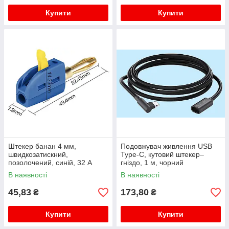
Купити
Купити
Штекер банан 4 мм,
Подовжувач живлення USB
швидкозатискний,
Type-C, кутовий штекер–
позолочений, синій, 32 А
гніздо, 1 м, чорний
В наявності
В наявності
45,83
173,80
₴
₴
Купити
Купити