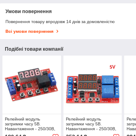
Умови повернення
Повернення товару впродовж 14 днів за домовленістю
Всі умови повернення
Подібні товари компанії
Релейний модуль
Релейний модуль
Рел
затримки часу 5В.
затримки часу 5В.
затр
Навантаження - 250/30В,
Навантаження - 250/30В,
Нава
10А. Таймер 0,1 секунда ~
10А. Таймер 0,1 секунда ~
10А.