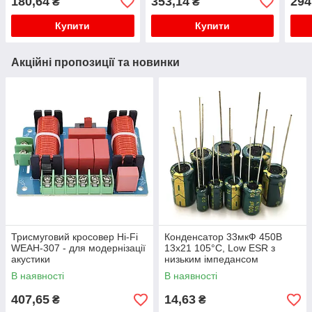
180,64
353,14
294
₴
₴
999 хвилин
999 хвилин. Двоканальне
хвил
рег
Купити
Купити
Акційні пропозиції та новинки
Трисмуговий кросовер Hi-Fi
Конденсатор 33мкФ 450В
WEAH-307 - для модернізації
13x21 105°C, Low ESR з
акустики
низьким імпедансом
В наявності
В наявності
407,65
14,63
₴
₴