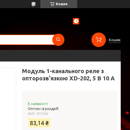
Кошик
Кошик
Модуль 1-канального реле з
опторозв'язкою XD-202, 5 В 10 A
В наявності
Оптом і в роздріб
Код:
101556
83,14 ₴