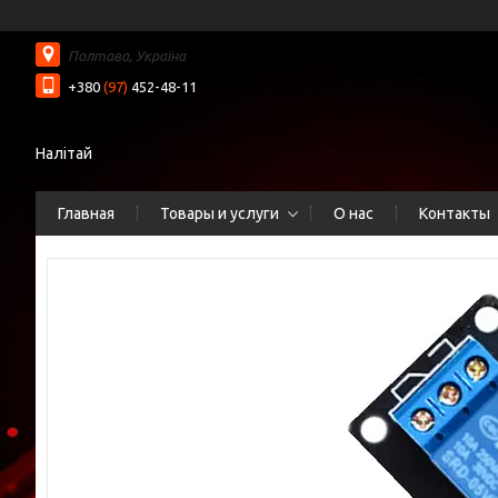
Полтава, Україна
+380
(97)
452-48-11
Налітай
Главная
Товары и услуги
О нас
Контакты