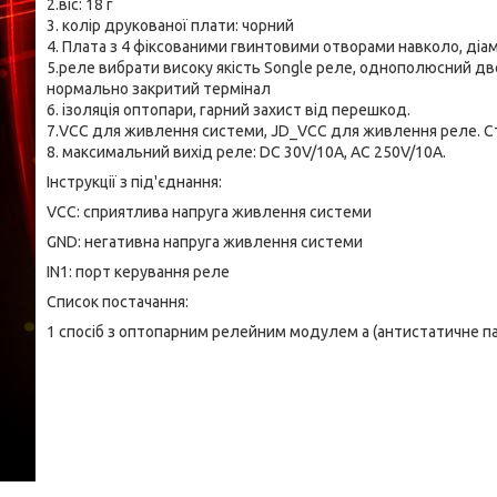
2.віс: 18 г
3. колір друкованої плати: чорний
4. Плата з 4 фіксованими гвинтовими отворами навколо, діам
5.реле вибрати високу якість Songle реле, однополюсний д
нормально закритий термінал
6. ізоляція оптопари, гарний захист від перешкод.
7.VCC для живлення системи, JD_VCC для живлення реле. Ст
8. максимальний вихід реле: DC 30V/10A, AC 250V/10A.
Інструкції з під'єднання:
VCC: сприятлива напруга живлення системи
GND: негативна напруга живлення системи
IN1: порт керування реле
Список постачання:
1 спосіб з оптопарним релейним модулем a (антистатичне п