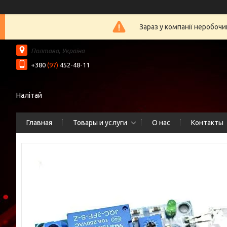
Зараз у компанії неробочи
Полтава, Україна
+380
(97)
452-48-11
Налітай
Главная
Товары и услуги
О нас
Контакты