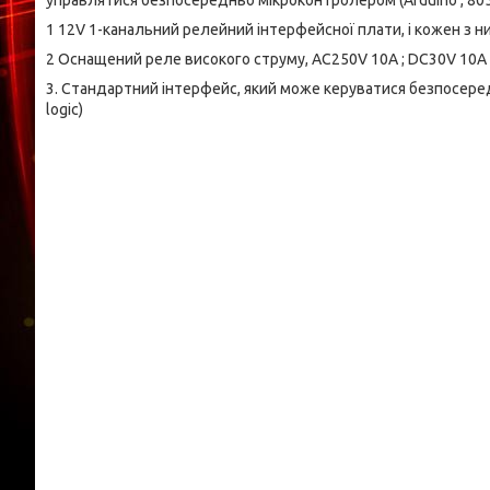
управлятися безпосередньо мікроконтролером (Arduino , 8051, 
1 12V 1-канальний релейний інтерфейсної плати, і кожен з н
2 Оснащений реле високого струму, AC250V 10A ; DC30V 10A
3. Стандартний інтерфейс, який може керуватися безпосередн
logic)