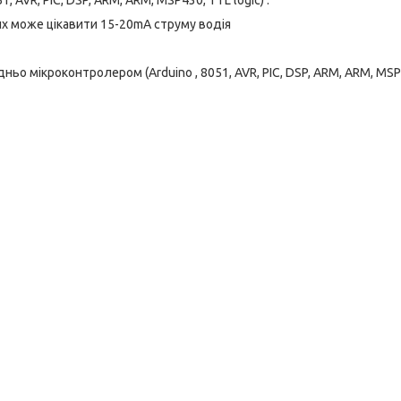
AVR, PIC, DSP, ARM, ARM, MSP430, TTL logic) .
их може цікавити 15-20mA струму водія
ьо мікроконтролером (Arduino , 8051, AVR, PIC, DSP, ARM, ARM, MSP