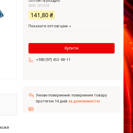
Оптом і в роздріб
Код:
101559
141,80 ₴
Показати оптові ціни
Купити
+380 (97) 452-48-11
повернення товару
протягом 14 днів
за домовленістю
 може