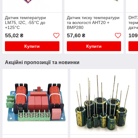
Датчик температури
Датчик тиску температури
DHT
LM75, I2C, -55°C до
та вологості AHT20 +
терм
+125°C
BMP280
датч
тем
55,02
57,60
109
₴
₴
Купити
Купити
Акційні пропозиції та новинки