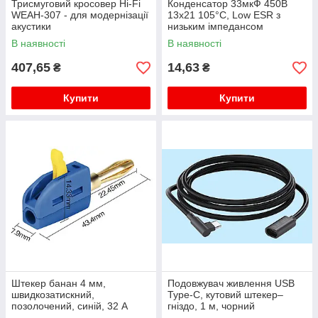
Трисмуговий кросовер Hi-Fi
Конденсатор 33мкФ 450В
WEAH-307 - для модернізації
13x21 105°C, Low ESR з
акустики
низьким імпедансом
В наявності
В наявності
407,65
14,63
₴
₴
Купити
Купити
Штекер банан 4 мм,
Подовжувач живлення USB
швидкозатискний,
Type-C, кутовий штекер–
позолочений, синій, 32 А
гніздо, 1 м, чорний