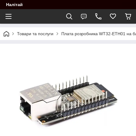
Налітай
Товари та послуги
Плата розробника WT32-ETH01 на базі