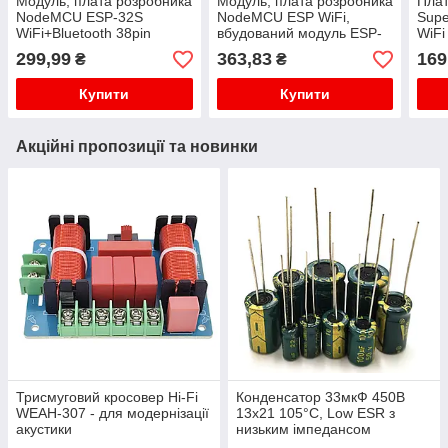
Модуль, плата розробника
Модуль, плата розробника
Плат
NodeMCU ESP-32S
NodeMCU ESP WiFi,
Supe
WiFi+Bluetooth 38pin
вбудований модуль ESP-
WiFi
CH340C micro-USB
32U, micro-usb
прип
299,99
363,83
169
₴
₴
Купити
Купити
Акційні пропозиції та новинки
Трисмуговий кросовер Hi-Fi
Конденсатор 33мкФ 450В
WEAH-307 - для модернізації
13x21 105°C, Low ESR з
акустики
низьким імпедансом