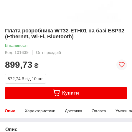
Плата розробника WT32-ETH01 на базі ESP32
(Ethernet, Wi-Fi, Bluetooth)
В наявності
Код: 101639
Опт і роздріб
899,73
₴
872,74 ₴
від 10 шт.
Купити
Опис
Характеристики
Доставка
Оплата
Умови п
Опис