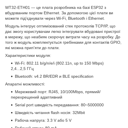
WT32-ETH01 — це плата розробника на базі ESP32 з
вбудованим портом Ethernet. За допомогою цієї плати ви
можете під'єднувати через Wi-Fi, Bluetooth і Ethernet.
Модуль інтегрує оптимізований стек протоколів TCP/IP, що
дає змогу користувачам легко інтегрувати вбудовані пристрої
в мережу, що неабияк скорочує витрати часу на розробку. До
того ж модуль комплектується гребінками для контактів GPIO,
які можна прип'яти до плати.
Характеристики модуля:
Wi-Fi: 802.11 b/g/n/e/i (802.11n, up to 150 Mbps)
2,4...2,5 ГГц
Bluetooth: v4.2 BR/EDR и BLE specification
Апаратні можливості:
Мережевий порт: RJ45, 10/100Mbps, прямий/
перехрещений адаптивний
Serial port швидкість передавання: 80~5000000
Швидкість читання flash носія: 32Mbit
Pабоча напруга: 3.3 V або 5 V
Pабочий струм: 80 mA