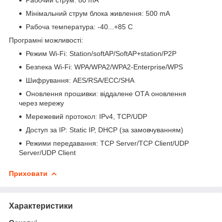
Мінімальний струм блока живлення: 500 mA
Pабоча температура: -40...+85 С
Програмні можливості:
Режим Wi-Fi: Station/softAP/SoftAP+station/P2P
Безпека Wi-Fi: WPA/WPA2/WPA2-Enterprise/WPS
Шифрування: AES/RSA/ECC/SHA
Оновлення прошивки: віддалене ОТА оновлення
через мережу
Мережевий протокол: IPv4, TCP/UDP
Доступ за IP: Static IP, DHCP (за замовчуванням)
Режими передавання: TCP Server/TCP Client/UDP
Server/UDP Client
Приховати
Характеристики