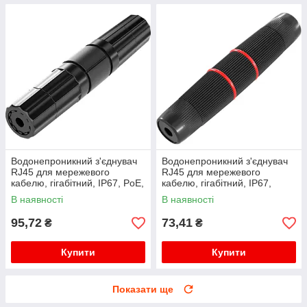
Водонепроникний з'єднувач
Водонепроникний з'єднувач
RJ45 для мережевого
RJ45 для мережевого
кабелю, гігабітний, IP67, PoE,
кабелю, гігабітний, IP67,
чорний
чорний, WDT-IP67ZT/B
В наявності
В наявності
95,72
73,41
₴
₴
Купити
Купити
Показати ще