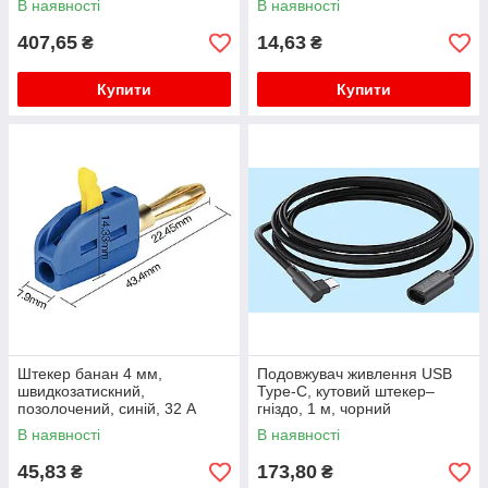
В наявності
В наявності
407,65
14,63
₴
₴
Купити
Купити
Штекер банан 4 мм,
Подовжувач живлення USB
швидкозатискний,
Type-C, кутовий штекер–
позолочений, синій, 32 А
гніздо, 1 м, чорний
В наявності
В наявності
45,83
173,80
₴
₴