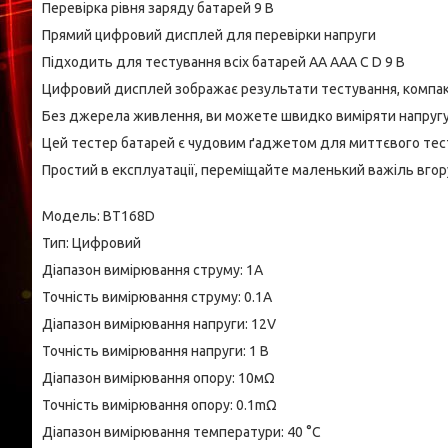
Перевірка рівня заряду батарей 9 В
Прямий цифровий дисплей для перевірки напруги
Підходить для тестування всіх батарей AA AAA C D 9 В
Цифровий дисплей зображає результати тестування, компак
Без джерела живлення, ви можете швидко виміряти напругу
Цей тестер батарей є чудовим ґаджетом для миттєвого тес
Простий в експлуатації, переміщайте маленький важіль вгор
Модель: BT168D
Тип: Цифровий
Діапазон вимірювання струму: 1A
Точність вимірювання струму: 0.1A
Діапазон вимірювання напруги: 12V
Точність вимірювання напруги: 1 В
Діапазон вимірювання опору: 10мΩ
Точність вимірювання опору: 0.1mΩ
Діапазон вимірювання температури: 40 °C