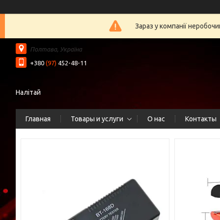
Зараз у компанії неробочи
Полтава, Україна
+380
(97)
452-48-11
Налітай
Главная
Товары и услуги
О нас
Контакты