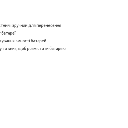
тний і зручний для перенесення
 батареї
тування ємності батарей
у та вниз, щоб розмістити батарею