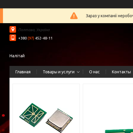
Зараз у компанії нероб
Полтава, Україна
+380
(97)
452-48-11
Налітай
Главная
Товары и услуги
О нас
Контакты