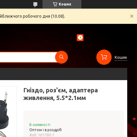
Кошик
йближчого робочого дня (10.08).
Кошик
Гніздо, роз'єм, адаптера
живлення, 5.5*2.1мм
В наявності
Оптом і в роздріб
Код:
101780-1