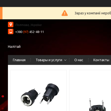
Зараз у компанії неро
Полтава, Україна
+380
(97)
452-48-11
Налітай
Главная
Товары и услуги
О нас
Контакты