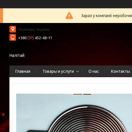
Зараз у компанії неробочи
Полтава, Україна
+380
(97)
452-48-11
Налітай
Главная
Товары и услуги
О нас
Контакты