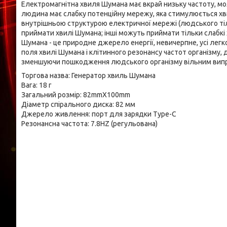
Електромагнітна хвиля Шумана має вкрай низьку частоту, м
людина має слабку потенційну мережу, яка стимулюється хви
внутрішньою структурою електричної мережі (людського тіл
приймати хвилі Шумана; інші можуть приймати тільки слабкі
Шумана - це природне джерело енергії, невичерпне, усі ле
поля хвилі Шумана і клітинного резонансу частот організму
зменшуючи пошкодження людського організму вільним вип
Торгова назва: Генератор хвиль Шумана
Вага: 18 г
Загальний розмір: 82mmX100mm
Діаметр спірального диска: 82 мм
Джерело живлення: порт для зарядки Type-C
Резонансна частота: 7.8HZ (регульована)