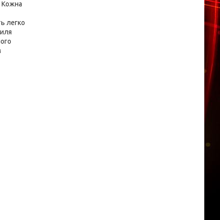
. Кожна
ть легко
виля
ного
м