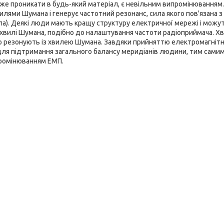
оже проникати в будь-який матеріал, є невільним випромінюванням
лями Шумана і генерує частотний резонанс, сила якого пов'язана з
а). Деякі люди мають кращу структуру електричної мережі і можу
 хвилі Шумана, подібно до налаштування частоти радіоприймача. Х
гко резонують із хвилею Шумана. Завдяки прийняттю електромагніт
, для підтримання загального балансу меридіанів людини, тим сами
ромінюванням ЕМП.