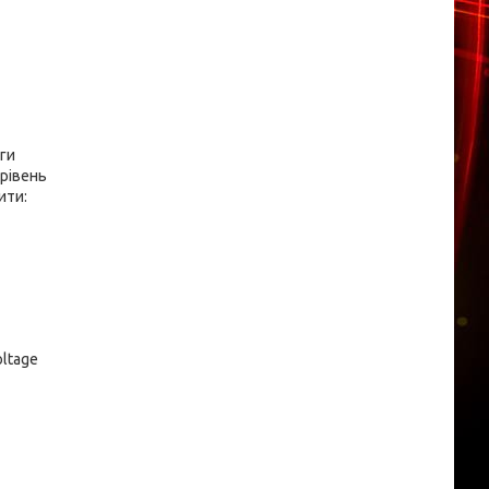
уги
 рівень
ити:
oltage