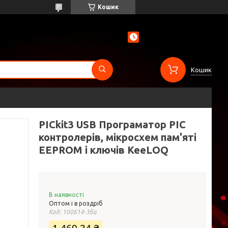
Кошик
Кошик
PICkit3 USB Програматор PIC
контролерів, мікросхем пам'яті
EEPROM і ключів KeeLOQ
В наявності
Оптом і в роздріб
Код:
100614-3ба