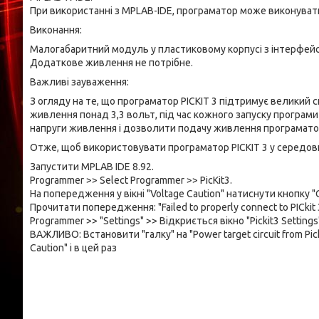
При використанні з MPLAB-IDE, програматор може виконуват
Виконання:
Малогабаритний модуль у пластиковому корпусі з інтерфейсо
Додаткове живлення не потрібне.
Важливі зауваження:
З огляду на те, що програматор PICKIT 3 підтримує великий с
живлення понад 3,3 вольт, під час кожного запуску програми 
напруги живлення і дозволити подачу живлення програматор
Отже, щоб використовувати програматор PICKIT 3 у середовищ
Запустити MPLAB IDE 8.92.
Programmer >> Select Programmer >> PicKit3.
На попередження у вікні "Voltage Caution" натиснути кнопку "Ca
Прочитати попередження: "Failed to properly connect to PICkit 
Programmer >> "Settings" >> Відкриється вікно "Pickit3 Setti
ВАЖЛИВО: Встановити "галку" на "Power target circuit from Pi
Caution" і в цей раз