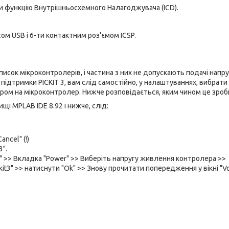
и функцію Внутрішньосхемного Налагоджувача (ICD).
м USB і 6-ти контактним роз'ємом ICSP.
писок мікроконтролерів, і частина з них не допускають подачі напр
підтримки PICKIT 3, вам слід самостійно, у налаштуваннях, вибрати
ом на мікроконтролер. Нижче розповідається, яким чином це зроб
і MPLAB IDE 8.92 і нижче, слід:
ncel" (!)
3".
ngs" >> Вкладка "Power" >> Виберіть напругу живлення контролера >>
ckit3" >> натиснути "Ok" >> Знову прочитати попередження у вікні "V