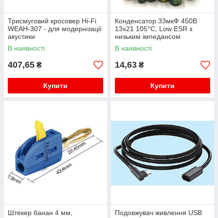
Трисмуговий кросовер Hi-Fi
Конденсатор 33мкФ 450В
WEAH-307 - для модернізації
13x21 105°C, Low ESR з
акустики
низьким імпедансом
В наявності
В наявності
407,65
14,63
₴
₴
Купити
Купити
Штекер банан 4 мм,
Подовжувач живлення USB