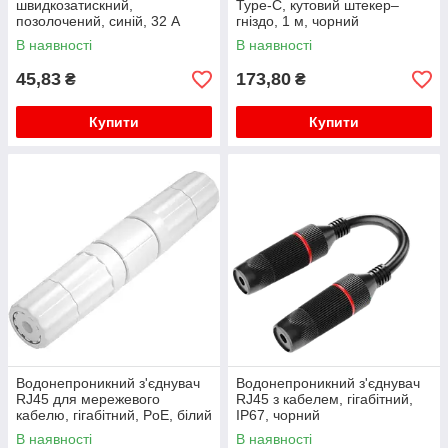
швидкозатискний,
Type-C, кутовий штекер–
позолочений, синій, 32 А
гніздо, 1 м, чорний
В наявності
В наявності
45,83
173,80
₴
₴
Купити
Купити
Водонепроникний з'єднувач
Водонепроникний з'єднувач
RJ45 для мережевого
RJ45 з кабелем, гігабітний,
кабелю, гігабітний, PoE, білий
IP67, чорний
В наявності
В наявності