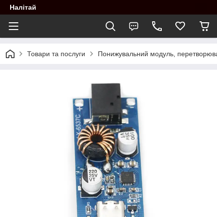
Налітай
Товари та послуги
Понижувальний модуль, перетворювач