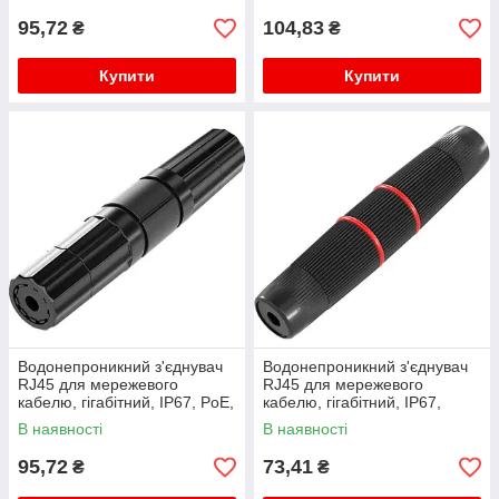
95,72
104,83
₴
₴
Купити
Купити
Водонепроникний з'єднувач
Водонепроникний з'єднувач
RJ45 для мережевого
RJ45 для мережевого
кабелю, гігабітний, IP67, PoE,
кабелю, гігабітний, IP67,
чорний
чорний, WDT-IP67ZT/B
В наявності
В наявності
95,72
73,41
₴
₴