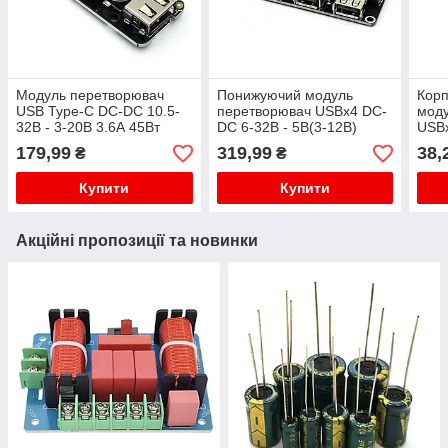
Модуль перетворювач
Понижуючий модуль
Корп
USB Type-C DC-DC 10.5-
перетворювач USBх4 DC-
моду
32В - 3-20В 3.6А 45Вт
DC 6-32В - 5В(3-12В)
USBх
QC3.0 QC2.0 для
QC3.0 QC2.0
12В 
179,99
319,99
38,
₴
₴
заряджання, стабілізатор
стаб
IP6518
Купити
Купити
Акційні пропозиції та новинки