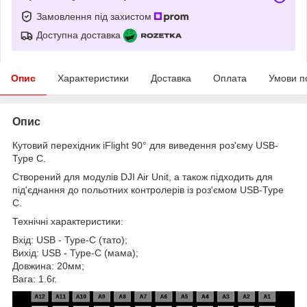
Замовлення під захистом
Доступна доставка
Опис
Характеристики
Доставка
Оплата
Умови п
Опис
Кутовий перехідник iFlight 90° для виведення роз'єму USB-
Type C.
Створений для модулів DJI Air Unit, а також підходить для
під'єднання до польотних контролерів із роз'ємом USB-Type
C.
Технічні характеристики:
Вхід: USB - Type-C (тато);
Вихід: USB - Type-C (мама);
Довжина: 20мм;
Вага: 1.6г.