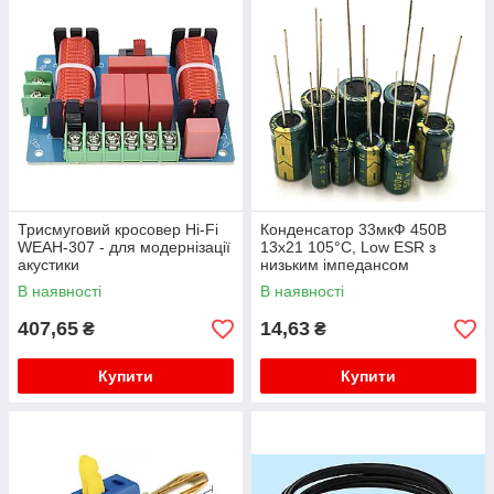
Трисмуговий кросовер Hi-Fi
Конденсатор 33мкФ 450В
WEAH-307 - для модернізації
13x21 105°C, Low ESR з
акустики
низьким імпедансом
В наявності
В наявності
407,65
14,63
₴
₴
Купити
Купити