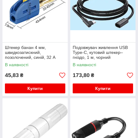
Штекер банан 4 мм,
Подовжувач живлення USB
швидкозатискний,
Type-C, кутовий штекер–
позолочений, синій, 32 А
гніздо, 1 м, чорний
В наявності
В наявності
45,83
173,80
₴
₴
Купити
Купити