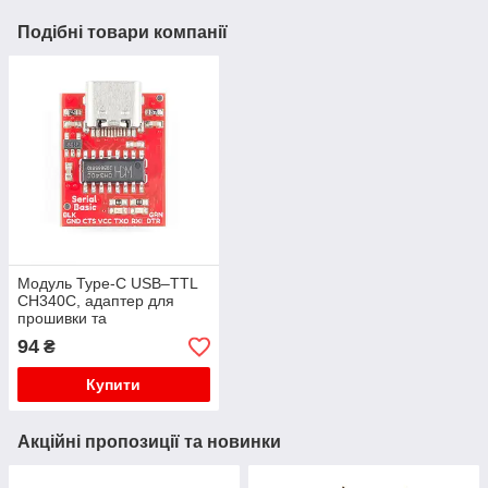
Подібні товари компанії
Модуль Type-C USB–TTL
CH340C, адаптер для
прошивки та
налагодження
94
₴
мікроконтролерів (STM32,
Arduino, STM8, STC)
Купити
Акційні пропозиції та новинки