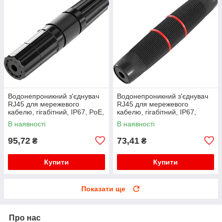
Водонепроникний з'єднувач
Водонепроникний з'єднувач
RJ45 для мережевого
RJ45 для мережевого
кабелю, гігабітний, IP67, PoE,
кабелю, гігабітний, IP67,
чорний
чорний, WDT-IP67ZT/B
В наявності
В наявності
95,72
73,41
₴
₴
Купити
Купити
Показати ще
Про нас