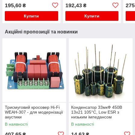
перемиканням на
енергоспоживанням, 3-
із з
195,60
192,43
275
₴
₴
акумулятор ДБЖ 12В 12А
3.6В - 400м, пара
пере
150Вт
Купити
Купити
Акційні пропозиції та новинки
Трисмуговий кросовер Hi-Fi
Конденсатор 33мкФ 450В
WEAH-307 - для модернізації
13x21 105°C, Low ESR з
акустики
низьким імпедансом
В наявності
В наявності
407,65
14,63
₴
₴