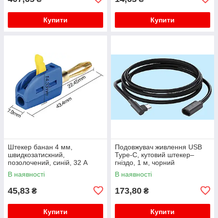
Купити
Купити
Штекер банан 4 мм,
Подовжувач живлення USB
швидкозатискний,
Type-C, кутовий штекер–
позолочений, синій, 32 А
гніздо, 1 м, чорний
В наявності
В наявності
45,83
173,80
₴
₴
Купити
Купити