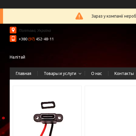
Зараз у компанії неро
Полтава, Україна
+380
(97)
452-48-11
Налітай
Главная
Товары и услуги
О нас
Контакты