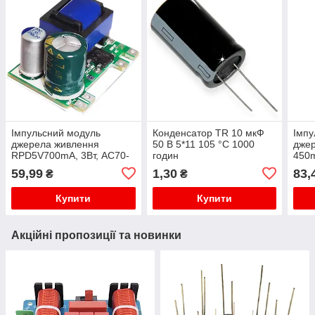
Імпульсний модуль
Конденсатор TR 10 мкФ
Імпу
джерела живлення
50 В 5*11 105 °C 1000
дже
RPD5V700mA, 3Вт, AC70-
годин
450m
270В, DC100-380В
DC1
59,99
1,30
83,
₴
₴
Купити
Купити
Акційні пропозиції та новинки