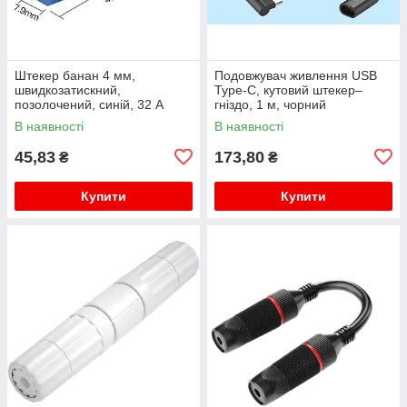
Штекер банан 4 мм,
Подовжувач живлення USB
швидкозатискний,
Type-C, кутовий штекер–
позолочений, синій, 32 А
гніздо, 1 м, чорний
В наявності
В наявності
45,83
173,80
₴
₴
Купити
Купити