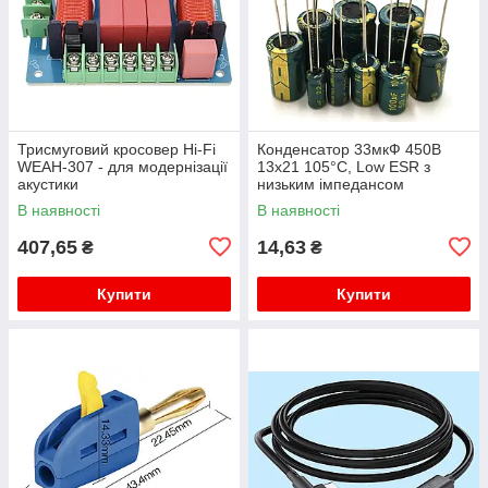
Трисмуговий кросовер Hi-Fi
Конденсатор 33мкФ 450В
WEAH-307 - для модернізації
13x21 105°C, Low ESR з
акустики
низьким імпедансом
В наявності
В наявності
407,65
14,63
₴
₴
Купити
Купити