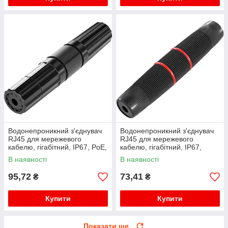
Водонепроникний з'єднувач
Водонепроникний з'єднувач
RJ45 для мережевого
RJ45 для мережевого
кабелю, гігабітний, IP67, PoE,
кабелю, гігабітний, IP67,
чорний
чорний, WDT-IP67ZT/B
В наявності
В наявності
95,72
73,41
₴
₴
Купити
Купити
Показати ще