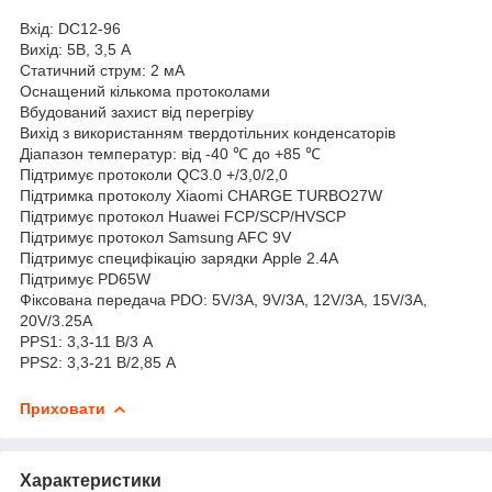
Вхід: DC12-96
Вихід: 5В, 3,5 А
Статичний струм: 2 мА
Оснащений кількома протоколами
Вбудований захист від перегріву
Вихід з використанням твердотільних конденсаторів
Діапазон температур: від -40 ℃ до +85 ℃
Підтримує протоколи QC3.0 +/3,0/2,0
Підтримка протоколу Xiaomi CHARGE TURBO27W
Підтримує протокол Huawei FCP/SCP/HVSCP
Підтримує протокол Samsung AFC 9V
Підтримує специфікацію зарядки Apple 2.4A
Підтримує PD65W
Фіксована передача PDO: 5V/3A, 9V/3A, 12V/3A, 15V/3A,
20V/3.25A
PPS1: 3,3-11 В/3 А
PPS2: 3,3-21 В/2,85 А
Приховати
Характеристики