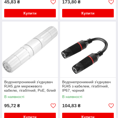
45,83
173,80
₴
₴
Купити
Купити
Водонепроникний з'єднувач
Водонепроникний з'єднувач
RJ45 для мережевого
RJ45 з кабелем, гігабітний,
кабелю, гігабітний, PoE, білий
IP67, чорний
В наявності
В наявності
95,72
104,83
₴
₴
Купити
Купити