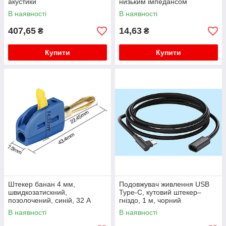
акустики
низьким імпедансом
В наявності
В наявності
407,65
14,63
₴
₴
Купити
Купити
Штекер банан 4 мм,
Подовжувач живлення USB
швидкозатискний,
Type-C, кутовий штекер–
позолочений, синій, 32 А
гніздо, 1 м, чорний
В наявності
В наявності