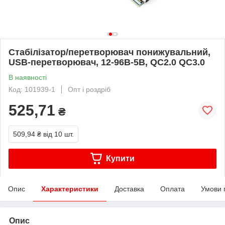
Стабілізатор/перетворювач понижувальний,
USB-перетворювач, 12-96В-5В, QC2.0 QC3.0
В наявності
Код: 101939-1
Опт і роздріб
525,71
₴
509,94 ₴
від 10 шт.
Купити
Опис
Характеристики
Доставка
Оплата
Умови 
Опис