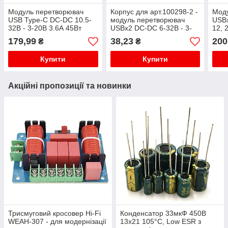
Модуль перетворювач
Корпус для арт.100298-2 -
Мод
USB Type-C DC-DC 10.5-
модуль перетворювач
USBх
32В - 3-20В 3.6А 45Вт
USBх2 DC-DC 6-32В - 3-
12, 
QC3.0 QC2.0 для
12В 24Вт QC3.0 QC2.0
QC2.
179,99
38,23
200
₴
₴
заряджання, стабілізатор
стабілізатор
напр
IP6518
Купити
Купити
Акційні пропозиції та новинки
Трисмуговий кросовер Hi-Fi
Конденсатор 33мкФ 450В
WEAH-307 - для модернізації
13x21 105°C, Low ESR з