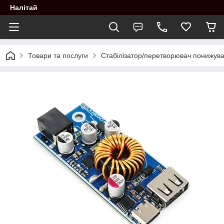
Налітай
Товари та послуги
Стабілізатор/перетворювач понижув