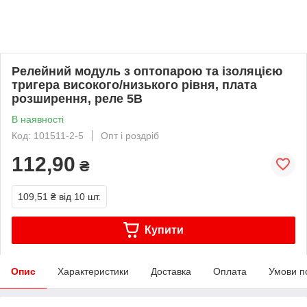
Релейний модуль з оптопарою та ізоляцією
тригера високого/низького рівня, плата
розширення, реле 5В
В наявності
Код: 101511-2-5
Опт і роздріб
112,90
₴
109,51 ₴
від 10 шт.
Купити
Опис
Характеристики
Доставка
Оплата
Умови п