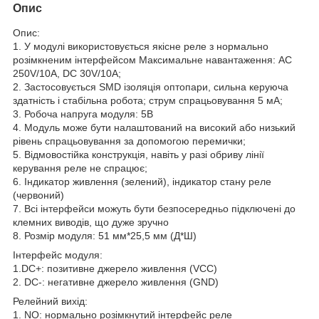
Опис
Опис:
1. У модулі використовується якісне реле з нормально
розімкненим інтерфейсом Максимальне навантаження: AC
250V/10A, DC 30V/10A;
2. Застосовується SMD ізоляція оптопари, сильна керуюча
здатність і стабільна робота; струм спрацьовування 5 мА;
3. Робоча напруга модуля: 5В
4. Модуль може бути налаштований на високий або низький
рівень спрацьовування за допомогою перемички;
5. Відмовостійка конструкція, навіть у разі обриву лінії
керування реле не спрацює;
6. Індикатор живлення (зелений), індикатор стану реле
(червоний)
7. Всі інтерфейси можуть бути безпосередньо підключені до
клемних виводів, що дуже зручно
8. Розмір модуля: 51 мм*25,5 мм (Д*Ш)
Інтерфейс модуля:
1.DC+: позитивне джерело живлення (VCC)
2. DC-: негативне джерело живлення (GND)
Релейний вихід:
1. NO: нормально розімкнутий інтерфейс реле