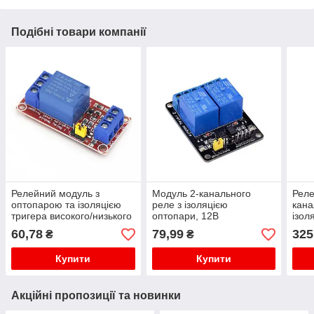
Подібні товари компанії
Релейний модуль з
Модуль 2-канального
Реле
оптопарою та ізоляцією
реле з ізоляцією
кана
тригера високого/низького
оптопари, 12В
ізол
рівня, плата розширення,
висо
60,78
79,99
325
₴
₴
реле 24 В
плат
В
Купити
Купити
Акційні пропозиції та новинки