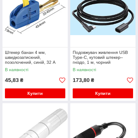
Штекер банан 4 мм,
Подовжувач живлення USB
швидкозатискний,
Type-C, кутовий штекер–
позолочений, синій, 32 А
гніздо, 1 м, чорний
В наявності
В наявності
45,83
173,80
₴
₴
Купити
Купити