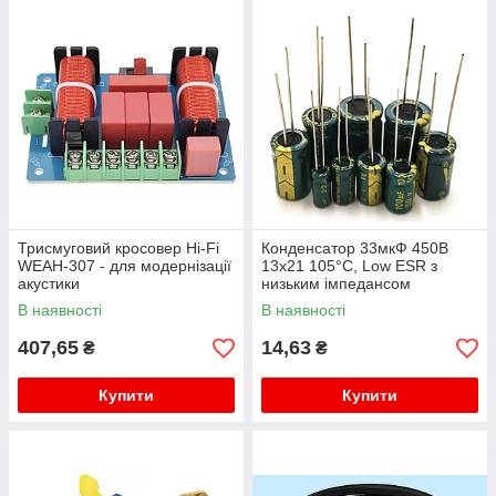
Трисмуговий кросовер Hi-Fi
Конденсатор 33мкФ 450В
WEAH-307 - для модернізації
13x21 105°C, Low ESR з
акустики
низьким імпедансом
В наявності
В наявності
407,65
14,63
₴
₴
Купити
Купити