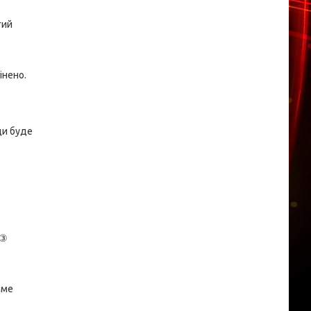
гий
інено.
ди буде
 ③
име