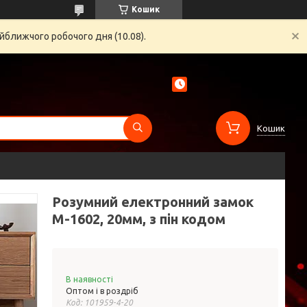
Кошик
йближчого робочого дня (10.08).
Кошик
Розумний електронний замок
М-1602, 20мм, з пін кодом
В наявності
Оптом і в роздріб
Код:
101959-4-20