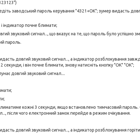
123123")
едіть заводський пароль керування "4321+ОК"; зумер видасть дов
 і індикатор почне блимати;
ий звуковий сигнал..., що вказує на те, що пароль було успішно зм
ий пароль.
идасть довгий звуковий сигнал..., а індикатор розблокування завж
2 секунди, і він почне блимати, знову натисніть кнопку "ОК" "ОК";
лунає довгий звуковий сигнал....
имати;
ти;
блиматиме кожні 3 секунди, якщо встановлено тимчасовий пароль.
..., після чого електронний замок перейде в режим очікування.
дасть довгий звуковий сигнал..., а індикатор розблокування горіт