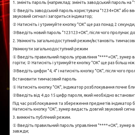
1. змініть пароль (наприклад: змініть заводський пароль на "
① Введіть заводський пароль користувача "1234+ОК" або вв
звуковий сигнал і загориться індикатор;
② Натисніть і утримуйте кнопку "ОК" ще раз понад 2 секунди,
③Введіть новий пароль "123123+ОК", після чого пролунає довг
2. Увімкніть загальнодоступний режим/встановіть тимчасов
Увімкнути загальнодоступний режим
① Введіть правильний пароль управління "****+OK", зумер в
горіти; ② Натисніть і утримуйте кнопку "ОК" ще раз більш ніж 
③Введіть цифри "4, 4" і натисніть кнопку "ОК", після чого про
Встановити тимчасовий пароль
① Натисніть кнопку "ОК", індикатор розблокування почне бл
②Введіть від 4 до 15 цифр пароля, який необхідно встанови
Під час розблокування та збереження предметів індикатор 
Натисніть кнопку "ОК", зумер видасть довгий звуковий сигнал
3. вимкніть публічний режим.
① Введіть правильний пароль управління "****+OK", зумер ви
завжди;