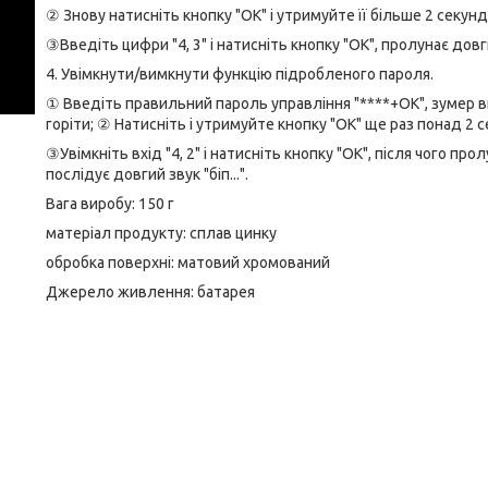
② Знову натисніть кнопку "ОК" і утримуйте її більше 2 секунд
③Введіть цифри "4, 3" і натисніть кнопку "ОК", пролунає довги
4. Увімкнути/вимкнути функцію підробленого пароля.
① Введіть правильний пароль управління "****+OK", зумер в
горіти; ② Натисніть і утримуйте кнопку "ОК" ще раз понад 2 се
③Увімкніть вхід "4, 2" і натисніть кнопку "ОК", після чого прол
послідує довгий звук "біп...".
Вага виробу: 150 г
матеріал продукту: сплав цинку
обробка поверхні: матовий хромований
Джерело живлення: батарея