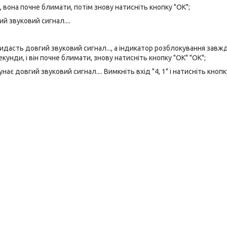
, вона почне блимати, потім знову натисніть кнопку "ОК";
й звуковий сигнал....
идасть довгий звуковий сигнал..., а індикатор розблокування завж
кунди, і він почне блимати, знову натисніть кнопку "ОК" "ОК";
унає довгий звуковий сигнал.... Вимкніть вхід "4, 1" і натисніть кнопк