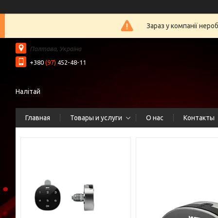
Зараз у компанії неро
Полтава, Україна
+380
(97)
452-48-11
Налітай
Главная
Товары и услуги
О нас
Контакты