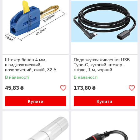
Штекер банан 4 мм,
Подовжувач живлення USB
швидкозатискний,
Type-C, кутовий штекер–
позолочений, синій, 32 А
гніздо, 1 м, чорний
В наявності
В наявності
45,83
173,80
₴
₴
Купити
Купити