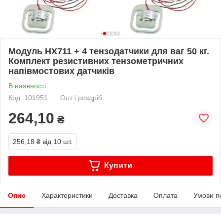
Модуль HX711 + 4 тензодатчики для ваг 50 кг.
Комплект резистивних тензометричних
напівмостових датчиків
В наявності
Код: 101951
Опт і роздріб
264,10
₴
256,18 ₴
від 10 шт.
Купити
Опис
Характеристики
Доставка
Оплата
Умови п