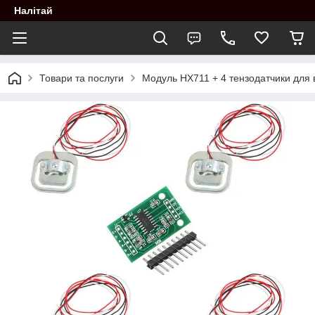
Налітай
Товари та послуги
Модуль HX711 + 4 тензодатчики для в