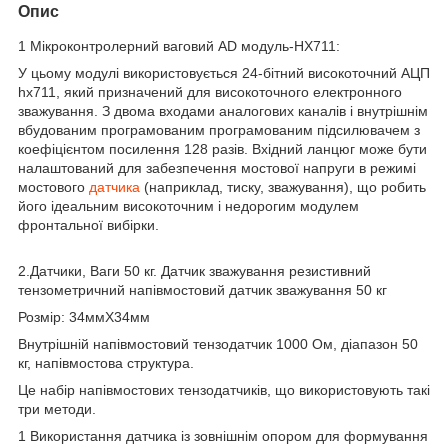
Опис
1 Мікроконтролерний ваговий AD модуль-HX711:
У цьому модулі використовується 24-бітний високоточний АЦП
hx711, який призначений для високоточного електронного
зважування. З двома входами аналогових каналів і внутрішнім
вбудованим програмованим програмованим підсилювачем з
коефіцієнтом посилення 128 разів. Вхідний ланцюг може бути
налаштований для забезпечення мостової напруги в режимі
мостового
датчика
(наприклад, тиску, зважування), що робить
його ідеальним високоточним і недорогим модулем
фронтальної вибірки.
2.Датчики, Ваги 50 кг. Датчик зважування резистивний
тензометричний напівмостовий датчик зважування 50 кг
Розмір: 34ммX34мм
Внутрішній напівмостовий тензодатчик 1000 Ом, діапазон 50
кг, напівмостова структура.
Це набір напівмостових тензодатчиків, що використовують такі
три методи.
1 Використання датчика із зовнішнім опором для формування