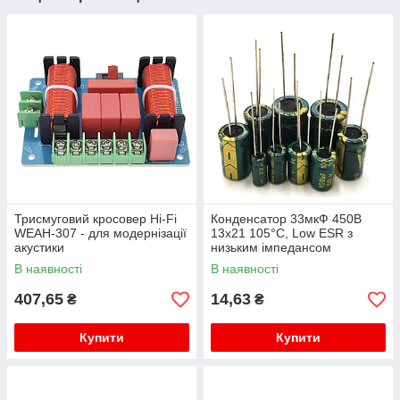
Трисмуговий кросовер Hi-Fi
Конденсатор 33мкФ 450В
WEAH-307 - для модернізації
13x21 105°C, Low ESR з
акустики
низьким імпедансом
В наявності
В наявності
407,65
14,63
₴
₴
Купити
Купити