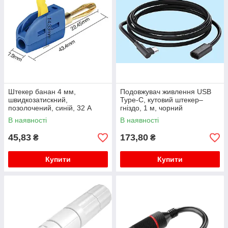
Штекер банан 4 мм,
Подовжувач живлення USB
швидкозатискний,
Type-C, кутовий штекер–
позолочений, синій, 32 А
гніздо, 1 м, чорний
В наявності
В наявності
45,83
173,80
₴
₴
Купити
Купити