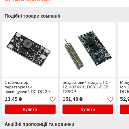
Подібні товари компанії
Стабілізатор
Бездротовий модуль HC-
Моду
перетворювач
12, 433MHz, DC3.2-5.5В,
Ion 
підвищуючий DC-DC 2.5-
TSSOP
DC 5
11В - 5/8/9/12В, підходить
плат
13,45
151,48
52,
₴
₴
для всіх літієвих Li
акумуляторів
Купити
Купити
Акційні пропозиції та новинки