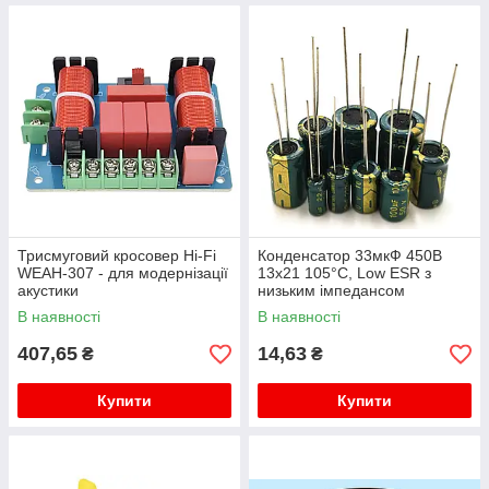
Трисмуговий кросовер Hi-Fi
Конденсатор 33мкФ 450В
WEAH-307 - для модернізації
13x21 105°C, Low ESR з
акустики
низьким імпедансом
В наявності
В наявності
407,65
14,63
₴
₴
Купити
Купити