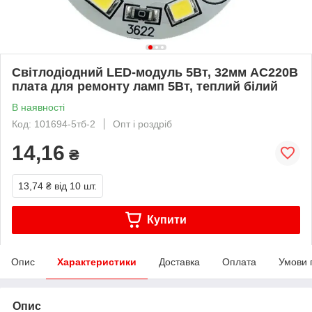
Світлодіодний LED-модуль 5Вт, 32мм AC220В
плата для ремонту ламп 5Вт, теплий білий
В наявності
Код: 101694-5тб-2
Опт і роздріб
14,16
₴
13,74 ₴
від 10 шт.
Купити
Опис
Характеристики
Доставка
Оплата
Умови 
Опис