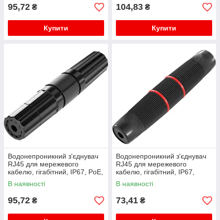
95,72
104,83
₴
₴
Купити
Купити
Водонепроникний з'єднувач
Водонепроникний з'єднувач
RJ45 для мережевого
RJ45 для мережевого
кабелю, гігабітний, IP67, PoE,
кабелю, гігабітний, IP67,
чорний
чорний, WDT-IP67ZT/B
В наявності
В наявності
95,72
73,41
₴
₴