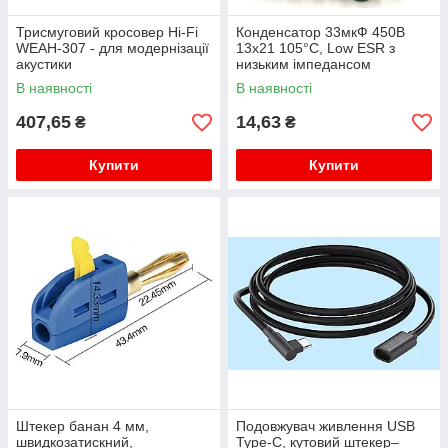
Трисмуговий кросовер Hi-Fi
Конденсатор 33мкФ 450В
WEAH-307 - для модернізації
13x21 105°C, Low ESR з
акустики
низьким імпедансом
В наявності
В наявності
407,65
14,63
₴
₴
Купити
Купити
Штекер банан 4 мм,
Подовжувач живлення USB
швидкозатискний,
Type-C, кутовий штекер–