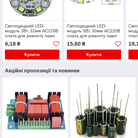
Світлодіодний LED-
Світлодіодний LED-
Світ
модуль 3Вт, 32мм AC220В
модуль 5Вт, 30мм AC220В
моду
плата для ремонту ламп
плата для ремонту ламп
плат
3Вт, холодний білий
5Вт, теплий білий
5Вт,
6,18
15,60
19,
₴
₴
Купити
Купити
Акційні пропозиції та новинки