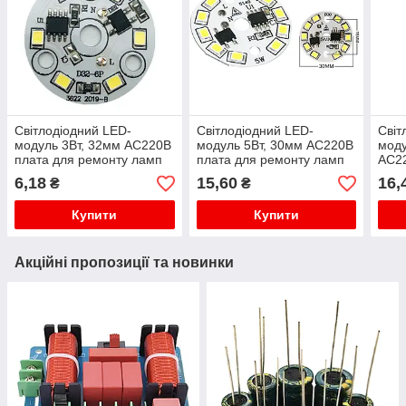
Світлодіодний LED-
Світлодіодний LED-
Світ
модуль 3Вт, 32мм AC220В
модуль 5Вт, 30мм AC220В
моду
плата для ремонту ламп
плата для ремонту ламп
AC22
3Вт, холодний білий
5Вт, теплий білий
ремо
6,18
15,60
16,
₴
₴
біли
Купити
Купити
Акційні пропозиції та новинки