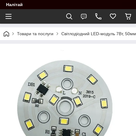
Налітай
Товари та послуги
Світлодіодний LED-модуль 7Вт, 50мм