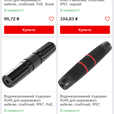
RJ45 для мережевого
RJ45 з кабелем, гігабітний,
кабелю, гігабітний, PoE, білий
IP67, чорний
В наявності
В наявності
95,72
104,83
₴
₴
Купити
Купити
Водонепроникний з'єднувач
Водонепроникний з'єднувач
RJ45 для мережевого
RJ45 для мережевого
кабелю, гігабітний, IP67, PoE,
кабелю, гігабітний, IP67,
чорний
чорний, WDT-IP67ZT/B
В наявності
В наявності