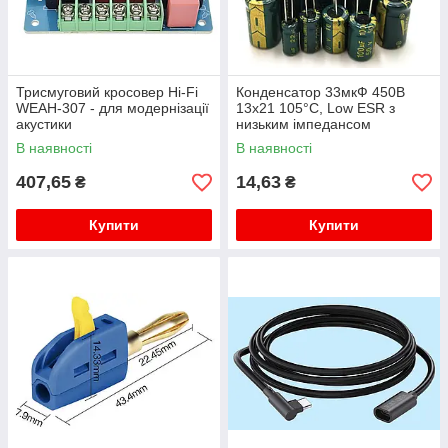
Трисмуговий кросовер Hi-Fi
Конденсатор 33мкФ 450В
WEAH-307 - для модернізації
13x21 105°C, Low ESR з
акустики
низьким імпедансом
В наявності
В наявності
407,65
14,63
₴
₴
Купити
Купити