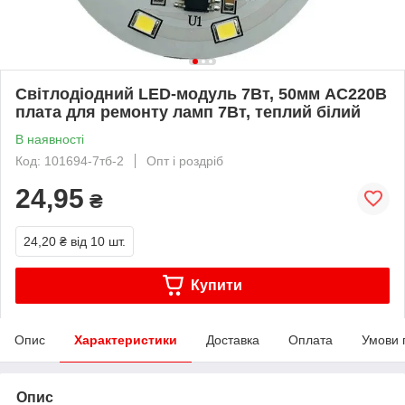
Світлодіодний LED-модуль 7Вт, 50мм AC220В
плата для ремонту ламп 7Вт, теплий білий
В наявності
Код: 101694-7тб-2
Опт і роздріб
24,95
₴
24,20 ₴
від 10 шт.
Купити
Опис
Характеристики
Доставка
Оплата
Умови 
Опис