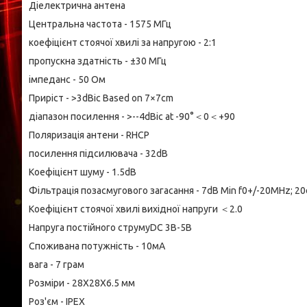
Діелектрична антена
Центральна частота - 1575 МГц
коефіцієнт стоячої хвилі за напругою - 2:1
пропускна здатність - ±30 МГц
імпеданс - 50 Ом
Приріст - >3dBic Based on 7×7cm
діапазон посилення - >--4dBic at -90°＜0＜+90
Поляризація антени - RHCP
посилення підсилювача - 32dB
Коефіцієнт шуму - 1.5dB
Фільтрація позасмугового загасання - 7dB Min f0+/-20MHz; 2
Коефіцієнт стоячої хвилі вихідної напруги ＜2.0
Напруга постійного струмуDC 3В-5В
Споживана потужність - 10мА
вага - 7 грам
Розміри - 28X28X6.5 мм
Роз'єм - IPEX