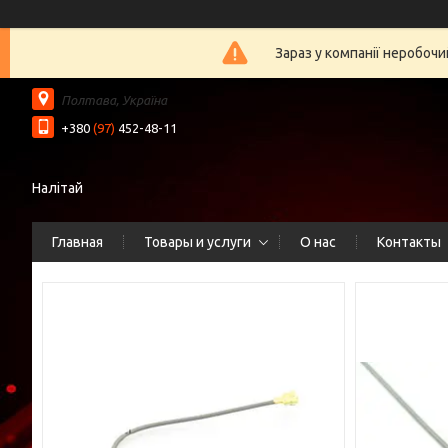
Зараз у компанії неробочи
Полтава, Україна
+380
(97)
452-48-11
Налітай
Главная
Товары и услуги
О нас
Контакты