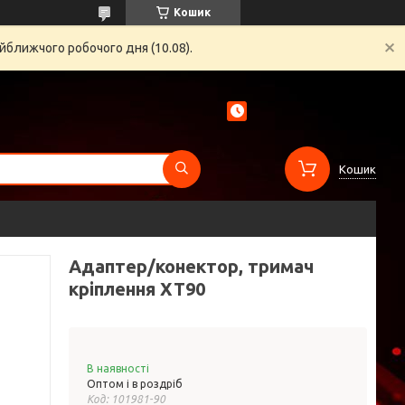
Кошик
йближчого робочого дня (10.08).
Кошик
Адаптер/конектор, тримач
кріплення XT90
В наявності
Оптом і в роздріб
Код:
101981-90