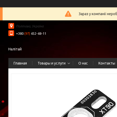
Зараз у компанії неро
Полтава, Україна
+380
(97)
452-48-11
Налітай
Главная
Товары и услуги
О нас
Контакты