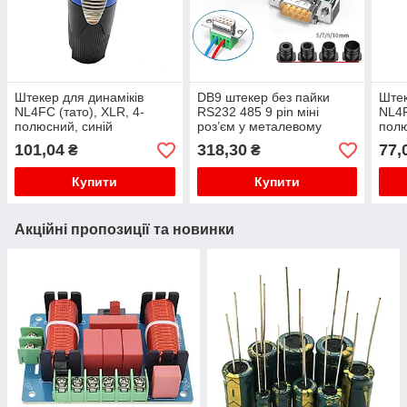
Штекер для динаміків
DB9 штекер без пайки
Штек
NL4FC (тато), XLR, 4-
RS232 485 9 pin міні
NL4F
полюсний, синій
роз’єм у металевому
полю
корпусі
101,04
318,30
77,
₴
₴
Купити
Купити
Акційні пропозиції та новинки