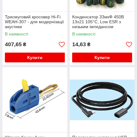
Трисмуговий кросовер Hi-Fi
Конденсатор 33мкФ 450В
WEAH-307 - для модернізації
13x21 105°C, Low ESR з
акустики
низьким імпедансом
В наявності
В наявності
407,65
14,63
₴
₴
Купити
Купити