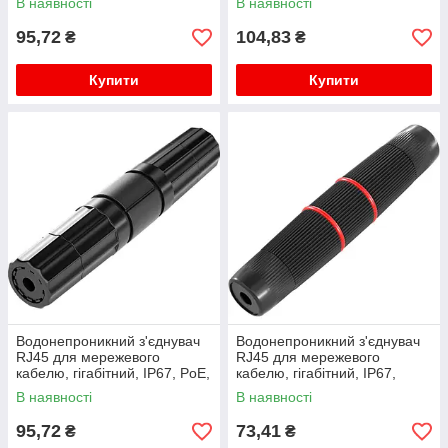
В наявності
В наявності
95,72
104,83
₴
₴
Купити
Купити
Водонепроникний з'єднувач
Водонепроникний з'єднувач
RJ45 для мережевого
RJ45 для мережевого
кабелю, гігабітний, IP67, PoE,
кабелю, гігабітний, IP67,
чорний
чорний, WDT-IP67ZT/B
В наявності
В наявності
95,72
73,41
₴
₴