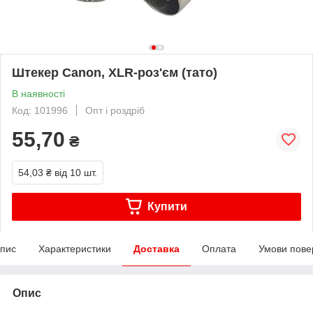
Штекер Canon, XLR-роз'єм (тато)
В наявності
Код: 101996
Опт і роздріб
55,70
₴
54,03 ₴
від 10 шт.
Купити
пис
Характеристики
Доставка
Оплата
Умови пове
Опис