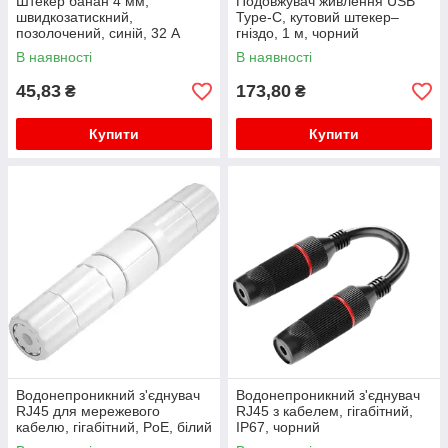
Штекер банан 4 мм,
Подовжувач живлення USB
швидкозатискний,
Type-C, кутовий штекер–
позолочений, синій, 32 А
гніздо, 1 м, чорний
В наявності
В наявності
45,83
173,80
₴
₴
Купити
Купити
Водонепроникний з'єднувач
Водонепроникний з'єднувач
RJ45 для мережевого
RJ45 з кабелем, гігабітний,
кабелю, гігабітний, PoE, білий
IP67, чорний