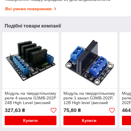
Всі умови повернення
Подібні товари компанії
Модуль на твердотільному
Модуль на твердотільному
Моду
реле 4 канали G3MB-202P
реле 1 канал G3MB-202P,
реле
24В High Level (високий
12В High level (високий
202P
рівень)
рівень)
(вис
327,63
75,80
464
₴
₴
Купити
Купити