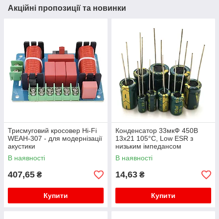
Акційні пропозиції та новинки
Трисмуговий кросовер Hi-Fi
Конденсатор 33мкФ 450В
WEAH-307 - для модернізації
13x21 105°C, Low ESR з
акустики
низьким імпедансом
В наявності
В наявності
407,65
14,63
₴
₴
Купити
Купити