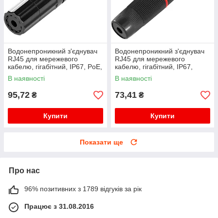
Водонепроникний з'єднувач
Водонепроникний з'єднувач
RJ45 для мережевого
RJ45 для мережевого
кабелю, гігабітний, IP67, PoE,
кабелю, гігабітний, IP67,
чорний
чорний, WDT-IP67ZT/B
В наявності
В наявності
95,72
73,41
₴
₴
Купити
Купити
Показати ще
Про нас
96% позитивних з 1789 відгуків за рік
Працює з 31.08.2016