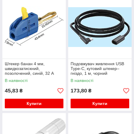
Штекер банан 4 мм,
Подовжувач живлення USB
швидкозатискний,
Type-C, кутовий штекер–
позолочений, синій, 32 А
гніздо, 1 м, чорний
В наявності
В наявності
45,83
173,80
₴
₴
Купити
Купити