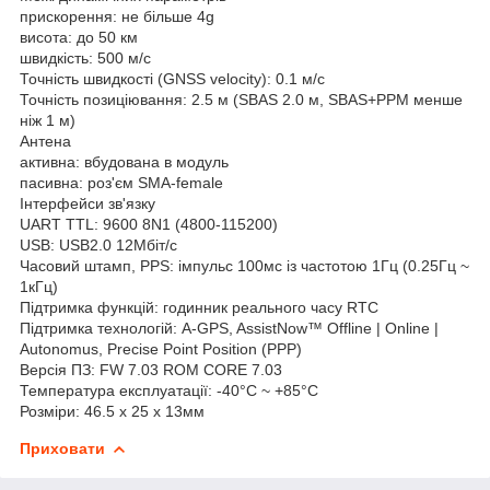
прискорення: не більше 4g
висота: до 50 км
швидкість: 500 м/с
Точність швидкості (GNSS velocity): 0.1 м/с
Точність позиціювання: 2.5 м (SBAS 2.0 м, SBAS+PPM менше
ніж 1 м)
Антена
активна: вбудована в модуль
пасивна: роз'єм SMA-female
Інтерфейси зв'язку
UART TTL: 9600 8N1 (4800-115200)
USB: USB2.0 12Мбіт/с
Часовий штамп, PPS: імпульс 100мс із частотою 1Гц (0.25Гц ~
1кГц)
Підтримка функцій: годинник реального часу RTC
Підтримка технологій: A-GPS, AssistNow™ Offline | Online |
Autonomus, Precise Point Position (PPP)
Версія ПЗ: FW 7.03 ROM CORE 7.03
Температура експлуатації: -40°С ~ +85°С
Розміри: 46.5 х 25 х 13мм
Приховати