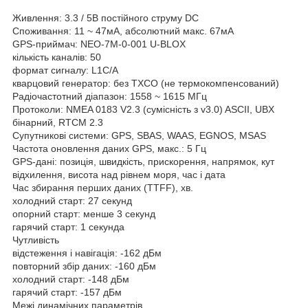
Живлення: 3.3 / 5В постійного струму DC
Споживання: 11 ~ 47мА, абсолютний макс. 67мА
GPS-приймач: NEO-7M-0-001 U-BLOX
кількість каналів: 50
формат сигналу: L1C/A
кварцовий генератор: без TXCO (не термокомпенсований)
Радіочастотний діапазон: 1558 ~ 1615 МГц
Протоколи: NMEA 0183 V2.3 (сумісність з v3.0) ASCII, UBX
бінарний, RTCM 2.3
Супутникові системи: GPS, SBAS, WAAS, EGNOS, MSAS
Частота оновлення даних GPS, макс.: 5 Гц
GPS-дані: позиція, швидкість, прискорення, напрямок, кут
відхилення, висота над рівнем моря, час і дата
Час збирання перших даних (TTFF), хв.
холодний старт: 27 секунд
опорний старт: менше 3 секунд
гарячий старт: 1 секунда
Чутливість
відстеження і навігація: -162 дБм
повторний збір даних: -160 дБм
холодний старт: -148 дБм
гарячий старт: -157 дБм
Межі динамічних параметрів