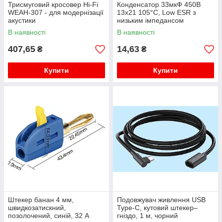
Трисмуговий кросовер Hi-Fi
Конденсатор 33мкФ 450В
WEAH-307 - для модернізації
13x21 105°C, Low ESR з
акустики
низьким імпедансом
В наявності
В наявності
407,65
14,63
₴
₴
Купити
Купити
Штекер банан 4 мм,
Подовжувач живлення USB
швидкозатискний,
Type-C, кутовий штекер–
позолочений, синій, 32 А
гніздо, 1 м, чорний