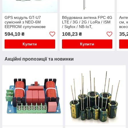
GPS модуль GT-U7
Вбудована антена FPC 4G
Анте
сумісний з NEO-6M
LTE / 3G / 2G / LoRa / ISM
см, 
EEPROM супутникове
/ Sigfox / NB-IoT,
всес
позиціювання
підсилення 6 dBi
внут
594,10
108,23
35,
₴
₴
Купити
Купити
Акційні пропозиції та новинки