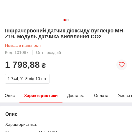
Інфрачервоний датчик діоксиду вуглецю MH-
Z19, модуль датчика виявлення CO2
Немає в наявності
Код: 101087
Опт і роздріб
1 798,88
₴
1 744,91 ₴
від 10 шт.
Опис
Характеристики
Доставка
Оплата
Умови 
Опис
Характеристики: