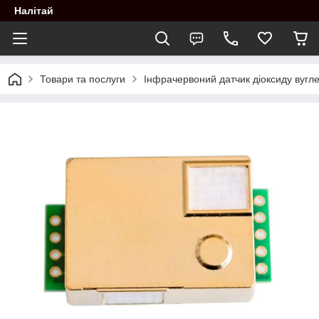
Налітай
Товари та послуги
Інфрачервоний датчик діоксиду вуг