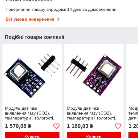
Повернення товару впродовж 14 днів за домовленістю
Всі умови повернення
Подібні товари компанії
Модуль датчика
Модуль датчика
Моду
виявлення газу (CO2),
виявлення газу (CO2),
темп
температури і вологості,
температури і вологості,
датч
2-в-1, SCD41, 2.4-5.5В,
2-в-1, SCD40, 2.4-5.5В,
конт
1 579,68
1 169,03
1 2
₴
₴
400-5000ppm, I2C
400-2000ppm, I2C
CCS
Купити
Купити