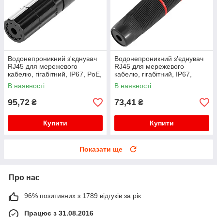
Водонепроникний з'єднувач
Водонепроникний з'єднувач
RJ45 для мережевого
RJ45 для мережевого
кабелю, гігабітний, IP67, PoE,
кабелю, гігабітний, IP67,
чорний
чорний, WDT-IP67ZT/B
В наявності
В наявності
95,72
73,41
₴
₴
Купити
Купити
Показати ще
Про нас
96% позитивних з 1789 відгуків за рік
Працює з 31.08.2016